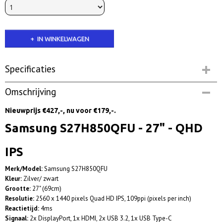
IN WINKELWAGEN
Specificaties
Productcode
Omschrijving
Ss27H | Op voorraad
Netto gewicht
Nieuwprijs €427,-, nu voor €179,-.
5,80 Kg
Samsung S27H850QFU - 27" - QHD
IPS
Merk/Model:
Samsung S27H850QFU
Kleur:
Zilver/ zwart
Grootte:
27" (69cm)
Resolutie:
2560 x 1440 pixels Quad HD IPS, 109ppi (pixels per inch)
Reactietijd:
4ms
Signaal:
2x DisplayPort, 1x HDMI, 2x USB 3.2, 1x USB Type-C