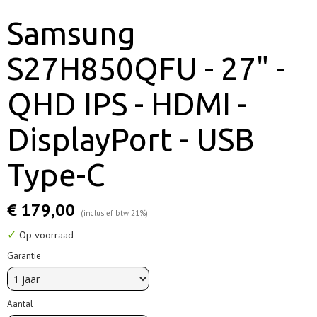
Samsung
S27H850QFU - 27" -
QHD IPS - HDMI -
DisplayPort - USB
Type-C
€ 179,00
(inclusief btw 21%)
✓
Op voorraad
Garantie
Aantal