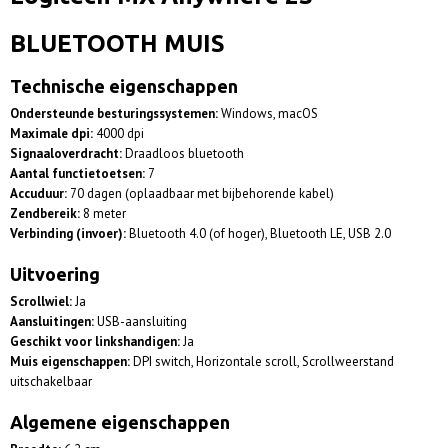
0,10 Kg
BLUETOOTH MUIS
Technische eigenschappen
Ondersteunde besturingssystemen:
Windows, macOS
Maximale dpi:
4000 dpi
Signaaloverdracht:
Draadloos bluetooth
Aantal functietoetsen:
7
Accuduur:
70 dagen (oplaadbaar met bijbehorende kabel)
Zendbereik:
8 meter
Verbinding (invoer):
Bluetooth 4.0 (of hoger), Bluetooth LE, USB 2.0
Uitvoering
Scrollwiel:
Ja
Aansluitingen:
USB-aansluiting
Geschikt voor linkshandigen:
Ja
Muis eigenschappen:
DPI switch, Horizontale scroll, Scrollweerstand
uitschakelbaar
Algemene eigenschappen