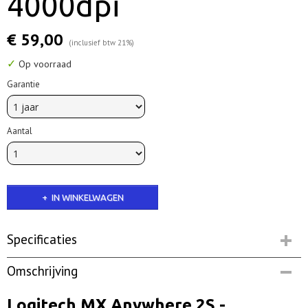
4000dpi
€ 59,00
(inclusief btw 21%)
✓
Op voorraad
Garantie
Aantal
IN WINKELWAGEN
Specificaties
Productcode
Omschrijving
La2S| Op voorraad
Netto gewicht
Logitech MX Anywhere 2S -