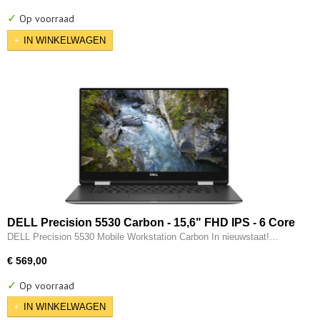
✓
Op voorraad
IN WINKELWAGEN
DELL Precision 5530 Carbon - 15,6" FHD IPS - 6 Core
- 8e generatie i7 - 32GB - 512GB SSD - Thunderbolt -
DELL Precision 5530 Mobile Workstation Carbon In nieuwstaat!…
4GB Nvidia P1000 - W11 Pro
€ 569,00
✓
Op voorraad
IN WINKELWAGEN