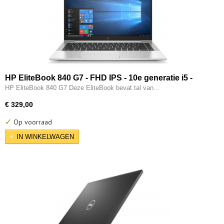
HP EliteBook 840 G7 - FHD IPS - 10e generatie i5 -
16GB - 256GB SSD - USB Type-C - Intel UHD - W11
HP EliteBook 840 G7 Deze EliteBook bevat tal van…
Pro
€ 329,00
✓
Op voorraad
IN WINKELWAGEN