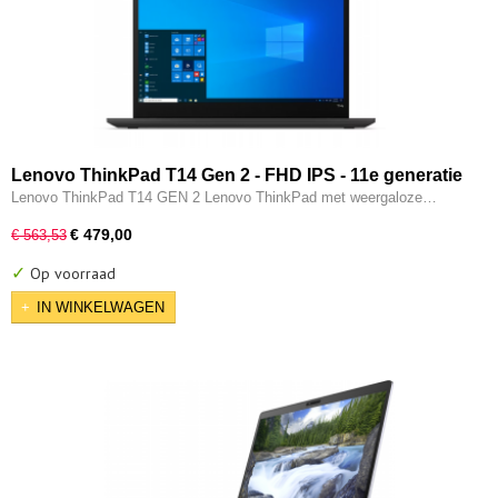
Lenovo ThinkPad T14 Gen 2 - FHD IPS - 11e generatie
i5 - 16GB - 256GB SSD - Intel IRIS XE - Thunderbolt -
Lenovo ThinkPad T14 GEN 2 Lenovo ThinkPad met weergaloze…
HDMI - W11 Pro
€ 479,00
€ 563,53
✓
Op voorraad
IN WINKELWAGEN