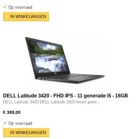
✓
Op voorraad
IN WINKELWAGEN
DELL Latitude 3420 - FHD IPS - 11 generatie i5 - 16GB
- 256GB - Intel Iris XE - Type-C - HDMI - W11 Pro
DELL Latitude 3420 DELL Latitude 3420 levert grote…
€ 389,00
✓
Op voorraad
IN WINKELWAGEN