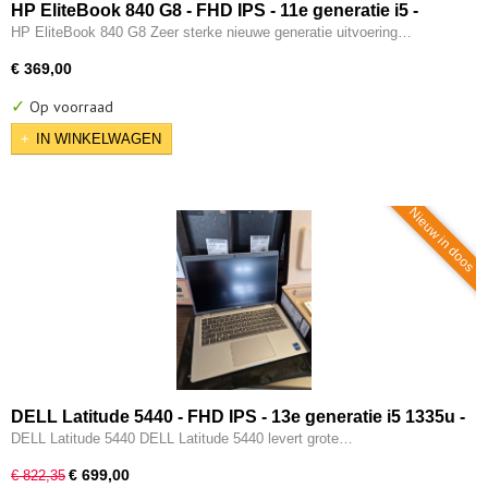
HP EliteBook 840 G8 - FHD IPS - 11e generatie i5 -
16GB - 256GB SSD - 2x Type-C - Intel IRIS Xe - W11
HP EliteBook 840 G8 Zeer sterke nieuwe generatie uitvoering…
Pro
€ 369,00
✓
Op voorraad
IN WINKELWAGEN
Nieuw in doos
DELL Latitude 5440 - FHD IPS - 13e generatie i5 1335u -
10-CORE - 16GB - 256GB SSD - Intel UHD - 2x Type-C -
DELL Latitude 5440 DELL Latitude 5440 levert grote…
HDMI - W11 Pro
€ 699,00
€ 822,35