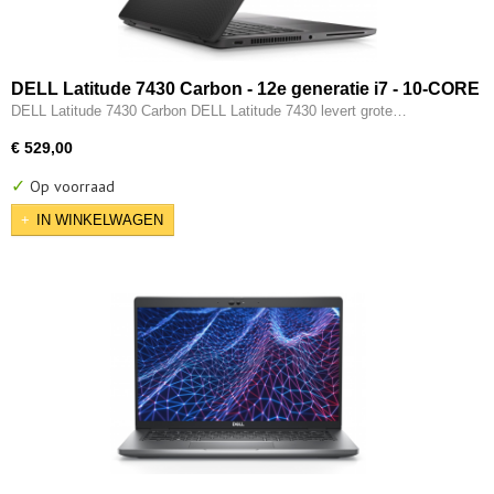
DELL Latitude 7430 Carbon - 12e generatie i7 - 10-CORE
- 16GB - 512GB SSD - 12e gen Intel UHD - 2x Type-C -
DELL Latitude 7430 Carbon DELL Latitude 7430 levert grote…
HDMI - W11 Pro
€ 529,00
✓
Op voorraad
IN WINKELWAGEN