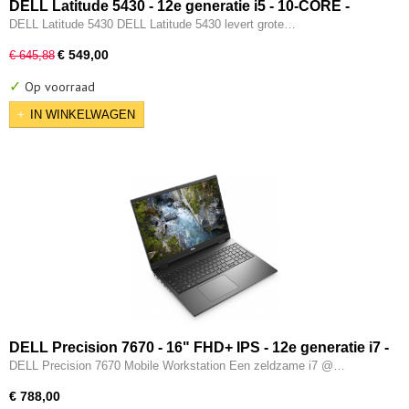
DELL Latitude 5430 - 12e generatie i5 - 10-CORE -
16GB - 512GB SSD - 12e gen Intel UHD - 2x Type-C -
DELL Latitude 5430 DELL Latitude 5430 levert grote…
HDMI - W11 Pro
€ 549,00
€ 645,88
✓
Op voorraad
IN WINKELWAGEN
DELL Precision 7670 - 16" FHD+ IPS - 12e generatie i7 -
12850HX - 16-CORE - 32GB DDR5 - 512GB M.2 NVMe -
DELL Precision 7670 Mobile Workstation Een zeldzame i7 @…
3x Thunderbolt - 12e gen Intel UHD - W11 Pro
€ 788,00