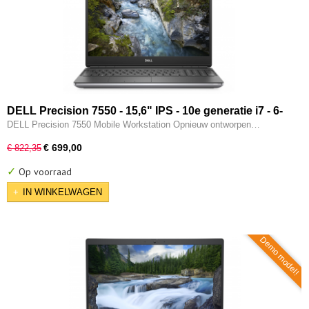
DELL Precision 7550 - 15,6" IPS - 10e generatie i7 - 6-
CORE - 32GB - 512GB SSD - 2x Thunderbolt - Nvidia
DELL Precision 7550 Mobile Workstation Opnieuw ontworpen…
Quadro T1000 - W11 Pro
€ 699,00
€ 822,35
✓
Op voorraad
IN WINKELWAGEN
Demo model!