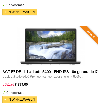
✓
Op voorraad
IN WINKELWAGEN
SALE !!
ACTIE! DELL Latitude 5400 - FHD IPS - 8e generatie i7
- 8GB - 256GB - USB 3.2/ Type-C - Intel UHD - HDMI -
DELL Latitude 5400 Profiteer van een zeer snelle i7 8665u…
W11 Pro
€ 299,00
€ 351,76
✓
Op voorraad
IN WINKELWAGEN