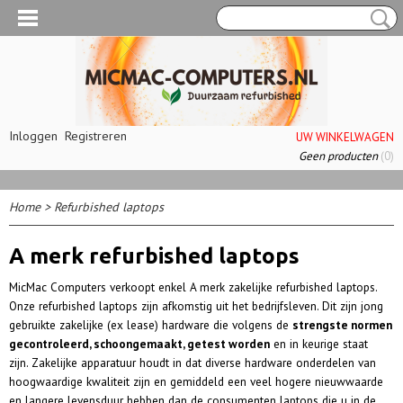
Inloggen
Registreren
UW WINKELWAGEN
Geen producten
(0)
Home
>
Refurbished laptops
A merk refurbished laptops
MicMac Computers verkoopt enkel A merk zakelijke refurbished laptops.
Onze refurbished laptops zijn afkomstig uit het bedrijfsleven. Dit zijn jong
gebruikte zakelijke (ex lease) hardware die volgens de
strengste normen
gecontroleerd, schoongemaakt, getest worden
en in keurige staat
zijn.
Zakelijke apparatuur houdt in dat diverse hardware onderdelen van
hoogwaardige kwaliteit zijn en gemiddeld een veel hogere nieuwwaarde
en langere levensduur hebben dan de consumenten laptops die u in de