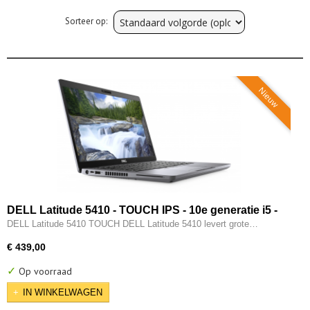
Sorteer op:
Nieuw
DELL Latitude 5410 - TOUCH IPS - 10e generatie i5 -
16GB - 256GB SSD - Intel UHD - Thunderbold - HDMI -
DELL Latitude 5410 TOUCH DELL Latitude 5410 levert grote…
Windows 11 Pro
€ 439,00
✓
Op voorraad
IN WINKELWAGEN