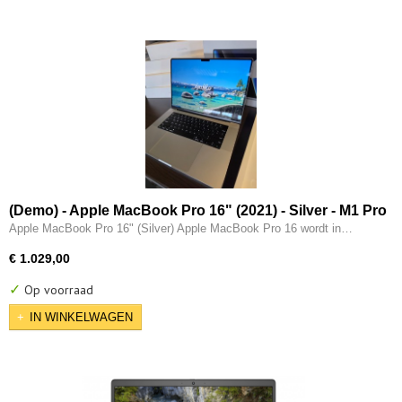
(Demo) - Apple MacBook Pro 16" (2021) - Silver - M1 Pro
(10 core) - 32GB - 512GB - 16 Core GPU - Thunderbolt -
Apple MacBook Pro 16" (Silver) Apple MacBook Pro 16 wordt in…
HDMI
€ 1.029,00
✓
Op voorraad
IN WINKELWAGEN