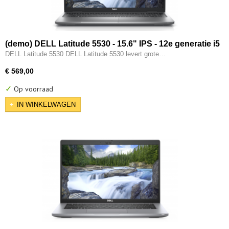
(demo) DELL Latitude 5530 - 15.6" IPS - 12e generatie i5
- 10-CORE - 16GB - 512GB M.2 NVMe - 12e gen Intel UHD
DELL Latitude 5530 DELL Latitude 5530 levert grote…
- 2x Type-C - HDMI - W11 Pro
€ 569,00
✓
Op voorraad
IN WINKELWAGEN