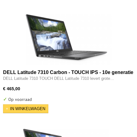
DELL Latitude 7310 Carbon - TOUCH IPS - 10e generatie
i7 - 6-CORE - 16GB - 512GB SSD - Intel UHD - 2x Type-C -
DELL Latitude 7310 TOUCH DELL Latitude 7310 levert grote…
HDMI - W11 Pro
€ 465,00
✓
Op voorraad
IN WINKELWAGEN