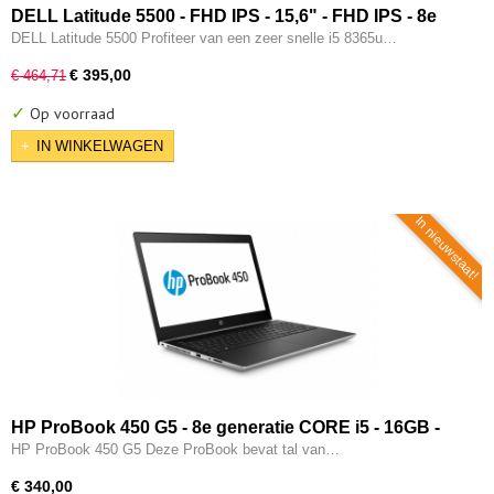
DELL Latitude 5500 - FHD IPS - 15,6" - FHD IPS - 8e
generatie i5 - 16GB - 256GB SSD - Type-C - Intel UHD -
DELL Latitude 5500 Profiteer van een zeer snelle i5 8365u…
W11 Pro
€ 395,00
€ 464,71
✓
Op voorraad
IN WINKELWAGEN
In nieuwstaat!
HP ProBook 450 G5 - 8e generatie CORE i5 - 16GB -
256GB SSD - USB 3.0/c - Intel UHD - W11 Pro
HP ProBook 450 G5 Deze ProBook bevat tal van…
€ 340,00