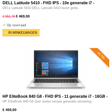
DELL Latitude 5410 - FHD IPS - 10e generatie i7 -
16GB - 512GB SSD - Intel UHD - Thunderbold - HDMI -
DELL Latitude 5410 DELL Latitude 5410 levert grote…
Windows 11 Pro
€ 469,00
€ 551,76
✓
Op voorraad
IN WINKELWAGEN
ACTIE!
HP EliteBook 840 G8 - FHD IPS - 11 generatie i7 - 16GB -
512GB SSD - 2x Type-C - Intel IRIS Xe - W11 Pro
HP EliteBook 840 G8 Zeer sterke nieuwe generatie uitvoering…
€ 469,00