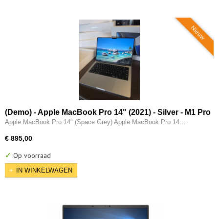
Nieuw
(Demo) - Apple MacBook Pro 14" (2021) - Silver - M1 Pro
(10 core) - 16GB - 512GB - 14 Core GPU - 3x Thunderbolt
Apple MacBook Pro 14" (Space Grey) Apple MacBook Pro 14…
- HDMI
€ 895,00
✓
Op voorraad
IN WINKELWAGEN