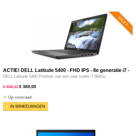
SALE !!
ACTIE! DELL Latitude 5400 - FHD IPS - 8e generatie i7 -
16GB - 512GB - USB 3.2/ Type-C - Intel UHD - HDMI - W11
DELL Latitude 5400 Profiteer van een zeer snelle i7 8665u…
Pro
€ 369,00
€ 434,12
✓
Op voorraad
IN WINKELWAGEN