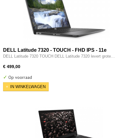
DELL Latitude 7320 - TOUCH - FHD IPS - 11e
generatie i7 - 16GB - 512GB SSD - Intel Iris XE - 2x
DELL Latitude 7320 TOUCH DELL Latitude 7320 levert grote…
Type-C - HDMI - W11 Pro
€ 499,00
✓
Op voorraad
IN WINKELWAGEN