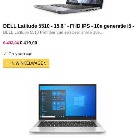
DELL Latitude 5510 - 15,6" - FHD IPS - 10e generatie i5 -
16GB - 256GB SSD - Type-C - Intel UHD - W11 Pro
DELL Latitude 5510 Profiteer van een zeer snelle 10e…
€ 419,00
€ 492,94
✓
Op voorraad
IN WINKELWAGEN