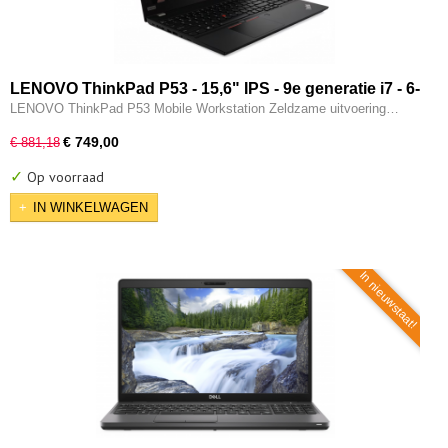
LENOVO ThinkPad P53 - 15,6" IPS - 9e generatie i7 - 6-
CORE - 16GB - 256GB SSD - 2x Thunderbolt - Nvidia
LENOVO ThinkPad P53 Mobile Workstation Zeldzame uitvoering…
Quadro T2000 - W11 Pro
€ 749,00
€ 881,18
✓
Op voorraad
IN WINKELWAGEN
In nieuwstaat!