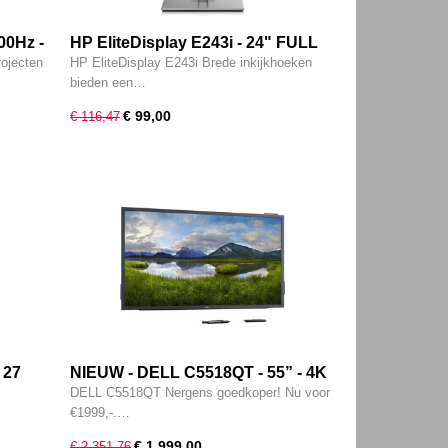
00Hz -
HP EliteDisplay E243i - 24" FULL
MI -
HD IPS - VGA - HDMI - DP
ojecten
HP EliteDisplay E243i Brede inkijkhoeken
bieden een…
€ 99,00
€ 116,47
 27
NIEUW - DELL C5518QT - 55” - 4K
- DVI -
- 3840 x 2160 - Interactive Multi-
DELL C5518QT Nergens goedkoper! Nu voor
Touch Monitor
€1999,-.…
€ 1.999,00
€ 2.351,76