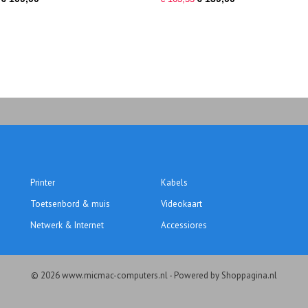
Printer
Kabels
Toetsenbord & muis
Videokaart
Netwerk & Internet
Accessiores
© 2026 www.micmac-computers.nl - Powered by Shoppagina.nl