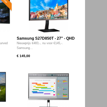
Samsung S27D850T - 27" - QHD
Wide -
IPS - HDMI - DisplayPort - 4x USB
urved
Nieuwprijs €483,-, nu voor €145,-.
0x1400
3.2
Samsung…
C
€ 145,00