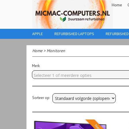
Home
APPLE
REFURBISHED LAPTOPS
REFURBISHED
Home
>
Monitoren
Merk
Selecteer 1 of meerdere opties
Sorteer op:
Nieuw