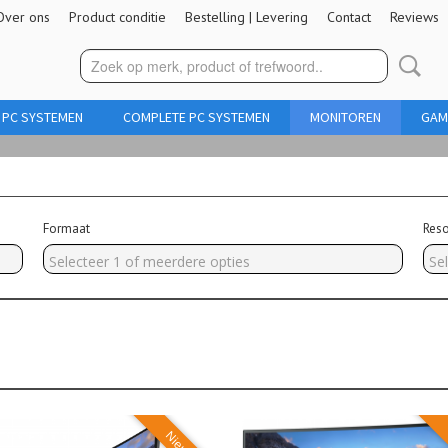
Over ons
Product conditie
Bestelling | Levering
Contact
Reviews
 PC SYSTEMEN
COMPLETE PC SYSTEMEN
MONITOREN
GAM
Formaat
Reso
Selecteer 1 of meerdere opties
Se
Nieuw