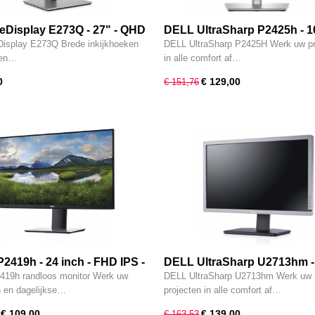
teDisplay E273Q - 27" - QHD
DELL UltraSharp P2425h - 1
VGA - HDMI - DisplayPort -
24 inch FHD - IPS - VGA - HD
Display E273Q Brede inkijkhoeken
DELL UltraSharp P2425H Werk uw pr
ype-C
DP - Type-C
een…
in alle comfort af…
0
€ 129,00
€ 151,76
2419h - 24 inch - FHD IPS -
DELL UltraSharp U2713hm -
 DP - VGA - 4x USB 3.2
inch - QHD - IPS - HDMI - DP 
19h randloos monitor Werk uw
DELL UltraSharp U2713hm Werk uw
VGA
n en dagelijkse…
projecten in alle comfort af…
€ 109,00
€ 139,00
€ 163,53