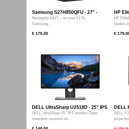
Samsung S27H850QFU - 27" -
HP Eli
QHD IPS - HDMI - DisplayPort -
IPS - 
Nieuwprijs €427,-, nu voor €179,-.
HP Elite
USB Type-C
USB T
Samsung…
bieden 
€ 179,00
€ 179,0
DELL UltraSharp U2518D - 25" IPS
DELL P
- QHD - 2560x1440 - DP - HDMI
HDMI -
DELL UltraSharp 25" IPS monitor Open
DELL P24
meerdere vensters en…
projecte
€ 149,00
€ 128,24