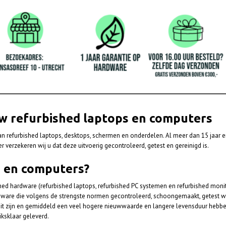
w refurbished laptops en computers
an refurbished laptops, desktops, schermen en onderdelen. Al meer dan 15 jaar er
r verzekeren wij u dat deze uitvoerig gecontroleerd, getest en gereinigd is.
 en computers?
ed hardware (refurbished laptops, refurbished PC systemen en refurbished monito
hardware die volgens de strengste normen gecontroleerd, schoongemaakt, getest wo
it zijn en gemiddeld een veel hogere nieuwwaarde en langere levensduur hebb
ksklaar geleverd.