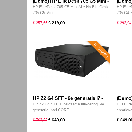
(Demo) HP EliteDesk 705 G5 Mini -
(Demo)
(9e generatie) AMD Ryzen 3 Pro @
(8e ge
HP EliteDesk 705 G5 Mini Alle Hp EliteDesk
HP Elite
3200G - 8GB - 256GB M.2 SSD -
2400G 
705 G5 Mini…
705 G4
Type-C - Vega 8 - W11 Pro
DVDRW
€ 219,00
€ 257,65
€ 292,94
Vega 1
i7 - 9700K !
HP Z2 G4 SFF - 9e generatie i7 -
(Demo)
9700K - 8-CORE - 16GB - 512GB
genera
HP Z2 G4 SFF + Zeldzame uitvoering! 9e
DELL Pre
SSD - DVD - Intel UHD - W11 Pro
3.90GH
generatie Intel CORE…
creatie
2x Typ
€ 649,00
€ 649,0
€ 763,53
M4000 