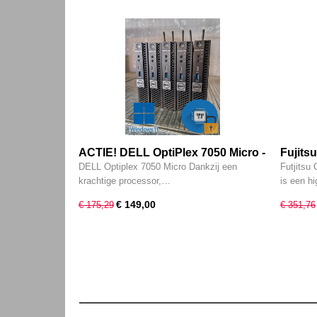
ACTIE! DELL OptiPlex 7050 Micro -
Fujits
6e generatie i5 - 8GB - 256GB SSD
generat
DELL Optiplex 7050 Micro Dankzij een
Futjitsu
- Intel HD - Type-c - W11 Pro
512GB 
krachtige processor,…
is een h
K2200 
€ 149,00
€ 175,29
€ 351,76