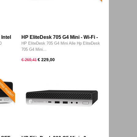
Intel
HP EliteDesk 705 G4 Mini - Wi-Fi -
56GB
(8e generatie) AMD Ryzen 5 Pro @
0
HP EliteDesk 705 G4 Mini Alle Hp EliteDesk
el HD -
2400GE - 8GB - 256GB SSD - Type-
705 G4 Mini…
C - Radeon RX Vega 11 - W11 Pro
€ 229,00
€ 269,41
mo model!