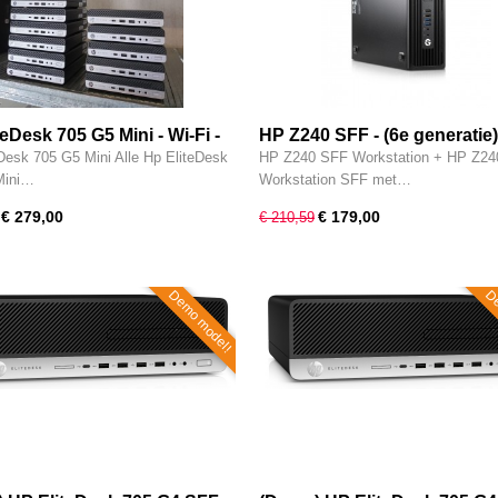
eDesk 705 G5 Mini - Wi-Fi -
HP Z240 SFF - (6e generatie) 
neratie) AMD Ryzen 5 Pro @
Xeon E3-1225 V5 - 16GB - 2
Desk 705 G5 Mini Alle Hp EliteDesk
HP Z240 SFF Workstation + HP Z24
 - 16GB - 256GB SSD -
SSD - DVDRW - USB 3.0 - Int
Mini…
Workstation SFF met…
 - Radeon RX Vega 11 - W11
W11 Pro
€ 279,00
€ 179,00
€ 210,59
Demo model!
De