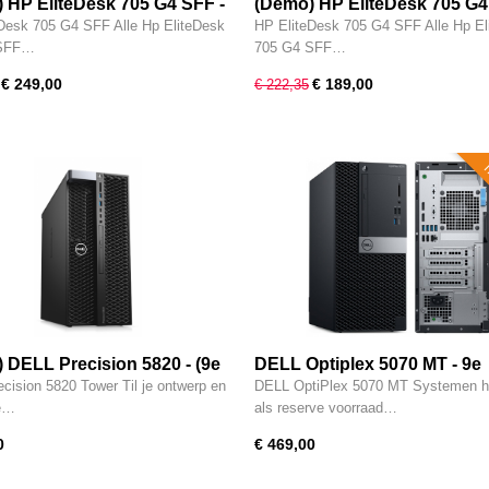
 HP EliteDesk 705 G4 SFF -
(Demo) HP EliteDesk 705 G4
neratie) AMD Ryzen 5 Pro @
(8e generatie) AMD Ryzen 3
Desk 705 G4 SFF Alle Hp EliteDesk
HP EliteDesk 705 G4 SFF Alle Hp El
- 8GB - 256GB M.2 SSD -
2200G - 8GB - 256GB M.2 SS
 SFF…
705 G4 SFF…
 - Type-C - Radeon RX
DVDRW - Type-C - Vega 8 - 
€ 249,00
€ 189,00
€ 222,35
1 - W11 Pro
Pro
i
 DELL Precision 5820 - (9e
DELL Optiplex 5070 MT - 9e
tie) Intel XEON W-2223 @ 8x
generatie i7 - 8-CORE - 16GB
cision 5820 Tower Til je ontwerp en
DELL OptiPlex 5070 MT Systemen 
z - 32GB - 512GB M.2 SSD -
512GB SSD - DVDRW - Intel
ve…
als reserve voorraad…
e-C - 8GB Nvidia Quadro
630 - Type-C - W11 Pro
0
€ 469,00
- W11 Pro