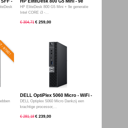
 SFF -
HP EliteDesk 800 G5 Mini - 9e
 Pro @
generatie i3 @ 4x 4.30GHz - Wi-Fi -
iteDesk
HP EliteDesk 800 G5 Mini + 9e generatie
D -
16GB - 256GB SSD - Type-C - Intel
Intel CORE i3 -…
W11
UHD - W11 Pro
€ 259,00
€ 304,71
7 - 9700 !
DELL OptiPlex 5060 Micro - WiFi -
 -
8e generatie i5 - 6-CORE - 8GB -
hebben
DELL Optiplex 5060 Micro Dankzij een
 UHD
256GB SSD - Intel UHD 630 - Type-
krachtige processor,…
c - W11 Pro
€ 239,00
€ 281,18