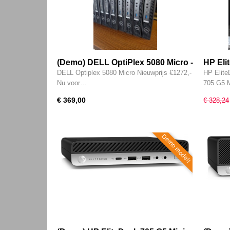
(Demo) DELL OptiPlex 5080 Micro -
HP Elit
WiFi - 10e generatie i5 - 6-CORE -
(9e ge
DELL Optiplex 5080 Micro Nieuwprijs €1272,-
HP Elite
16GB - 256GB SSD - Intel UHD 630
3400GE
Nu voor…
705 G5 
- HDMI - Type-c - W11 Pro
Type-C
€ 369,00
€ 328,24
Pro
Demo model!