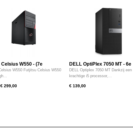
u Celsius W550 - (7e
DELL OptiPlex 7050 MT - 6e
ie) Intel Xeon - 16GB -
generatie i5 - 8GB - 256GB S
 Celsius W550 Futjitsu Celsius W550
DELL Optiplex 7050 MT Dankzij een
SSD - USB 3.0 - 4GB Nvidia
USB Type-C - Intel HD - HDM
igh…
krachtige i5 processor,…
- W11 Pro
Pro
€ 299,00
€ 139,00