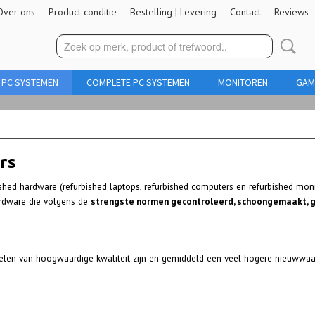
Over ons
Product conditie
Bestelling | Levering
Contact
Reviews
 PC SYSTEMEN
COMPLETE PC SYSTEMEN
MONITOREN
GAM
rs
hed hardware (refurbished laptops, refurbished computers en refurbished monit
 hardware die volgens de
strengste normen gecontroleerd, schoongemaakt, 
rdelen van hoogwaardige kwaliteit zijn en gemiddeld een veel hogere nieuww