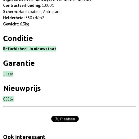
Contrastverhouding:
1.000:1
Scherm:
Hard coating , Anti-glare
Helderheid:
350 cd/m2
Gewicht:
6.3kg
Conditie
Refurbished - In nieuwstaat
Garantie
1 jaar
Nieuwprijs
€586,-
Ook interessant