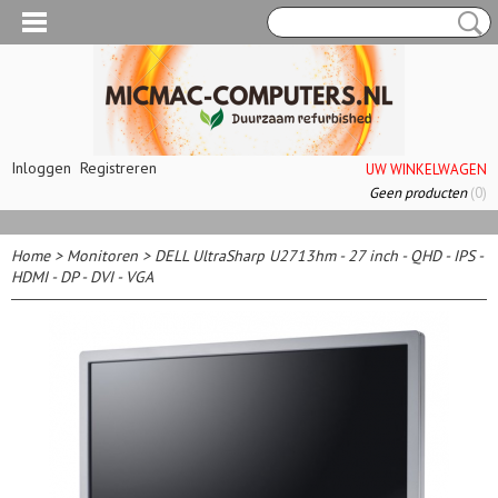
Inloggen
Registreren
UW WINKELWAGEN
Geen producten
(0)
Home
>
Monitoren
>
DELL UltraSharp U2713hm - 27 inch - QHD - IPS -
HDMI - DP - DVI - VGA