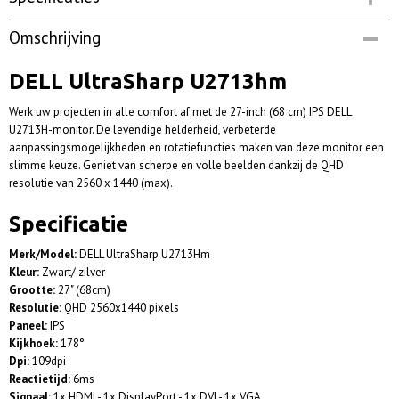
Productcode
Omschrijving
dellu2713hmt | Op voorraad
Netto gewicht
DELL UltraSharp U2713hm
6,30 Kg
Werk uw projecten in alle comfort af met de 27-inch (68 cm) IPS DELL
U2713H-monitor. De levendige helderheid, verbeterde
aanpassingsmogelijkheden en rotatiefuncties maken van deze monitor een
slimme keuze. Geniet van scherpe en volle beelden dankzij de QHD
resolutie van 2560 x 1440 (max).
Specificatie
Merk/Model:
DELL UltraSharp U2713Hm
Kleur:
Zwart/ zilver
Grootte:
27" (68cm)
Resolutie:
QHD 2560x1440 pixels
Paneel:
IPS
Kijkhoek:
178°
Dpi:
109dpi
Reactietijd:
6ms
Signaal:
1x HDMI - 1x DisplayPort - 1x DVI - 1x VGA