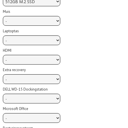
Muis
Laptoptas
HDMI
Extra recovery
DELL WD-15 Dockingstation
Microsoft Office