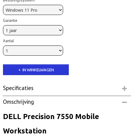
Besturingssysteem
Garantie
Aantal
IN WINKELWAGEN
Specificaties
Netto gewicht
Omschrijving
2,80 Kg
DELL Precision 7550 Mobile
Workstation