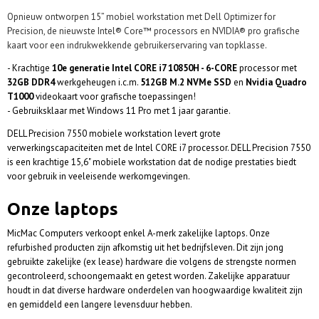
Opnieuw ontworpen 15” mobiel workstation met Dell Optimizer for
Precision, de nieuwste Intel® Core™ processors en NVIDIA® pro grafische
kaart voor een indrukwekkende gebruikerservaring van topklasse.
- Krachtige
10e generatie Intel CORE i7 10850H - 6-CORE
processor met
32GB DDR4
werkgeheugen i.c.m.
512GB M.2 NVMe SSD
en
Nvidia Quadro
T1000
videokaart voor grafische toepassingen!
- Gebruiksklaar met Windows 11 Pro met 1 jaar garantie.
DELL Precision 7550 mobiele workstation levert grote
verwerkingscapaciteiten met de Intel CORE i7 processor. DELL Precision 7550
is een krachtige 15,6" mobiele workstation dat de nodige prestaties biedt
voor gebruik in veeleisende werkomgevingen.
Onze laptops
MicMac Computers verkoopt enkel A-merk zakelijke laptops. Onze
refurbished producten zijn afkomstig uit het bedrijfsleven. Dit zijn jong
gebruikte zakelijke (ex lease) hardware die volgens de strengste normen
gecontroleerd, schoongemaakt en getest worden. Zakelijke apparatuur
houdt in dat diverse hardware onderdelen van hoogwaardige kwaliteit zijn
en gemiddeld een langere levensduur hebben.