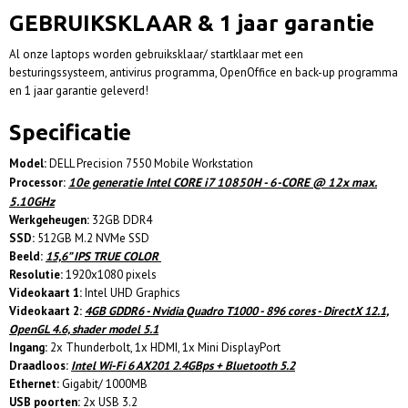
GEBRUIKSKLAAR & 1 jaar garantie
Al onze laptops worden gebruiksklaar/ startklaar met een
besturingssysteem, antivirus programma, OpenOffice en back-up programma
en 1 jaar garantie geleverd!
Specificatie
Model:
DELL Precision 7550 Mobile Workstation
10e generatie
Intel CORE i7 10850H - 6-CORE @ 12x max.
Processor:
5.10GHz
Werkgeheugen:
32GB DDR4
SSD:
512GB M.2 NVMe SSD
Beeld:
15,6” IPS TRUE COLOR
Resolutie:
1920x1080 pixels
Videokaart 1:
Intel UHD Graphics
Videokaart 2:
4GB GDDR6 - Nvidia Quadro T1000 - 896 cores - DirectX 12.1,
OpenGL 4.6, shader model 5.1
Ingang:
2x Thunderbolt, 1x HDMI, 1x Mini DisplayPort
Draadloos:
Intel Wi-Fi 6 AX201 2.4GBps + Bluetooth 5.2
Ethernet:
Gigabit/ 1000MB
USB poorten:
2x USB 3.2