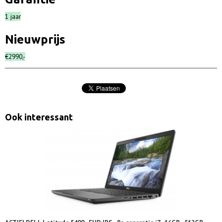
1 jaar
Nieuwprijs
€2
990
,-
Ook interessant