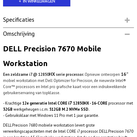
IN WINKELWAGEN
Specificaties
Productcode
Omschrijving
DP7670i7hx | Op voorraad
Netto gewicht
DELL Precision 7670 Mobile
2,60 Kg
Workstation
HX
16”
Een zeldzame i7 @ 12850
serie processor.
Opnieuw ontworpen
mobiel workstation met Dell Optimizer for Precision, de nieuwste Intel®
Core™ processors en Intel pro grafische kaart voor een indrukwekkende
gebruikerservaring van topklasse.
i7
- Krachtige
12e generatie Intel CORE
12850HX - 16-CORE
processor met
32GB
werkgeheugen i.c.m.
512GB M.2 NVMe SSD.
- Gebruiksklaar met Windows 11 Pro met 1 jaar garantie.
DELL Precision 7680 mobiele workstation levert grote
verwerkingscapaciteiten met de Intel CORE i7 processor. DELL Precision 7670