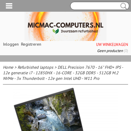
Inloggen
Registreren
UW WINKELWAGEN
Geen producten
(0)
Home
>
Refurbished laptops
>
DELL Precision 7670 - 16" FHD+ IPS -
12e generatie i7 - 12850HX - 16-CORE - 32GB DDR5 - 512GB M.2
NVMe - 3x Thunderbolt - 12e gen Intel UHD - W11 Pro