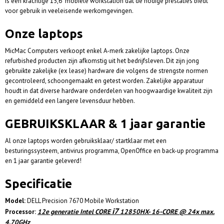
is een krachtige 15,6" mobiele workstation dat de nodige prestaties biedt
voor gebruik in veeleisende werkomgevingen.
Onze laptops
MicMac Computers verkoopt enkel A-merk zakelijke laptops. Onze
refurbished producten zijn afkomstig uit het bedrijfsleven. Dit zijn jong
gebruikte zakelijke (ex lease) hardware die volgens de strengste normen
gecontroleerd, schoongemaakt en getest worden. Zakelijke apparatuur
houdt in dat diverse hardware onderdelen van hoogwaardige kwaliteit zijn
en gemiddeld een langere levensduur hebben.
GEBRUIKSKLAAR & 1 jaar garantie
Al onze laptops worden gebruiksklaar/ startklaar met een
besturingssysteem, antivirus programma, OpenOffice en back-up programma
en 1 jaar garantie geleverd!
Specificatie
Model:
DELL Precision 7670 Mobile Workstation
i7
12e generatie
Intel CORE
12850HX- 16-CORE @ 24x max.
Processor:
4.70GHz