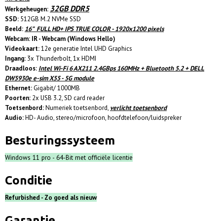
32GB DDR5
Werkgeheugen:
SSD:
512GB M.2 NVMe SSD
Beeld:
16” FULL HD+ IPS TRUE COLOR - 1920x1200 pixels
Webcam: IR - Webcam (Windows Hello)
Videokaart:
12e generatie Intel UHD Graphics
Ingang:
3x Thunderbolt, 1x HDMI
Draadloos:
Intel Wi-Fi 6 AX211 2.4GBps 160MHz + Bluetooth 5.2 + DELL
DW5930e e-sim X55 - 5G module
Ethernet:
Gigabit/ 1000MB
Poorten:
2x USB 3.2, SD card reader
Toetsenbord:
Numeriek toetsenbord,
verlicht toetsenbord
Audio:
HD- Audio, stereo/microfoon, hoofdtelefoon/luidspreker
Besturingssysteem
Windows 11 pro - 64-Bit met officiële licentie
Conditie
Refurbished - Zo goed als nieuw
Garantie