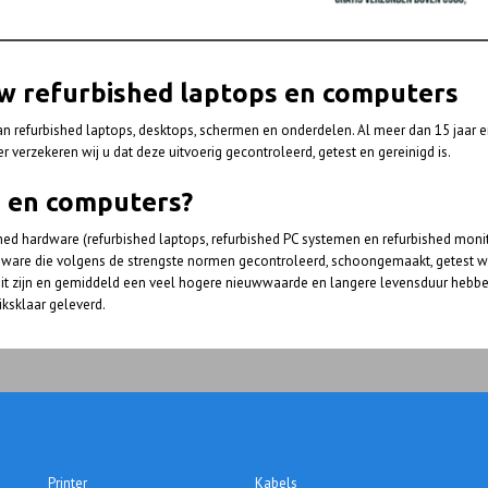
w refurbished laptops en computers
an refurbished laptops, desktops, schermen en onderdelen. Al meer dan 15 jaar er
r verzekeren wij u dat deze uitvoerig gecontroleerd, getest en gereinigd is.
 en computers?
ed hardware (refurbished laptops, refurbished PC systemen en refurbished monito
hardware die volgens de strengste normen gecontroleerd, schoongemaakt, getest wo
it zijn en gemiddeld een veel hogere nieuwwaarde en langere levensduur hebb
ksklaar geleverd.
Printer
Kabels