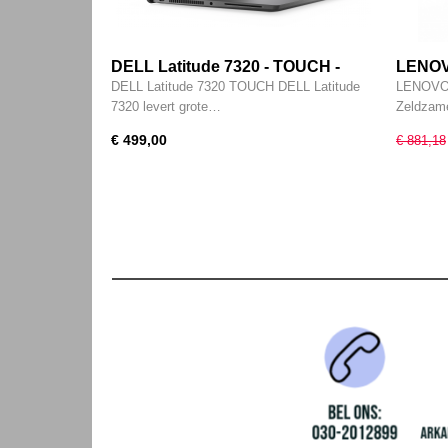
DELL Latitude 7320 - TOUCH -
LENOVO
FHD IPS - 11e generatie i7 - 16GB -
- 9e ge
DELL Latitude 7320 TOUCH DELL Latitude
LENOVO 
512GB SSD - Intel Iris XE - 2x Type-
256GB 
7320 levert grote…
Zeldzame
C - HDMI - W11 Pro
Nvidia
€ 499,00
€ 881,18