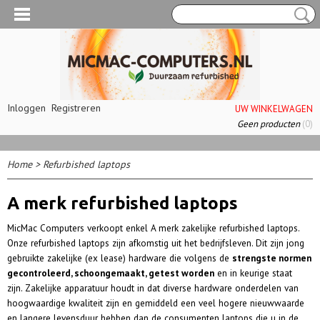
Inloggen
Registreren
UW WINKELWAGEN
Geen producten
(0)
Home
>
Refurbished laptops
A merk refurbished laptops
MicMac Computers verkoopt enkel A merk zakelijke refurbished laptops.
Onze refurbished laptops zijn afkomstig uit het bedrijfsleven. Dit zijn jong
gebruikte zakelijke (ex lease) hardware die volgens de
strengste normen
gecontroleerd, schoongemaakt, getest worden
en in keurige staat
zijn.
Zakelijke apparatuur houdt in dat diverse hardware onderdelen van
hoogwaardige kwaliteit zijn en gemiddeld een veel hogere nieuwwaarde
en langere levensduur hebben dan de consumenten laptops die u in de