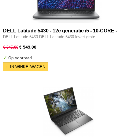
DELL Latitude 5430 - 12e generatie i5 - 10-CORE -
16GB - 512GB SSD - 12e gen Intel UHD - 2x Type-C -
DELL Latitude 5430 DELL Latitude 5430 levert grote…
HDMI - W11 Pro
€ 549,00
€ 645,88
✓
Op voorraad
IN WINKELWAGEN