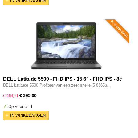
IN WINKELWAGEN
In nieuwstaat!
DELL Latitude 5500 - FHD IPS - 15,6" - FHD IPS - 8e
generatie i5 - 16GB - 256GB SSD - Type-C - Intel UHD -
DELL Latitude 5500 Profiteer van een zeer snelle i5 8365u…
W11 Pro
€ 395,00
€ 464,71
✓
Op voorraad
IN WINKELWAGEN