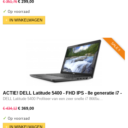
€ 299,00
€ 351,76
✓
Op voorraad
IN WINKELWAGEN
SALE !!
ACTIE! DELL Latitude 5400 - FHD IPS - 8e generatie i7 -
16GB - 512GB - USB 3.2/ Type-C - Intel UHD - HDMI - W11
DELL Latitude 5400 Profiteer van een zeer snelle i7 8665u…
Pro
€ 369,00
€ 434,12
✓
Op voorraad
IN WINKELWAGEN