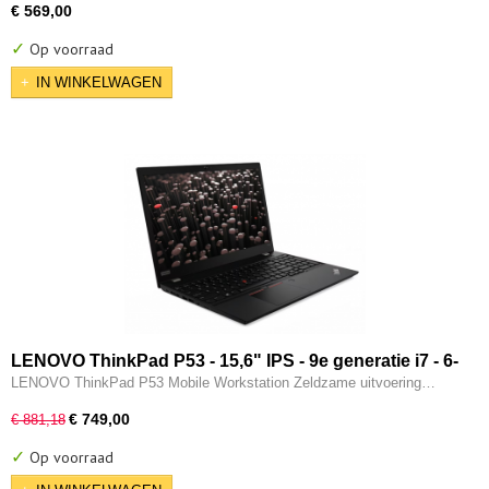
€ 569,00
✓
Op voorraad
IN WINKELWAGEN
LENOVO ThinkPad P53 - 15,6" IPS - 9e generatie i7 - 6-
CORE - 16GB - 256GB SSD - 2x Thunderbolt - Nvidia
LENOVO ThinkPad P53 Mobile Workstation Zeldzame uitvoering…
Quadro T2000 - W11 Pro
€ 749,00
€ 881,18
✓
Op voorraad