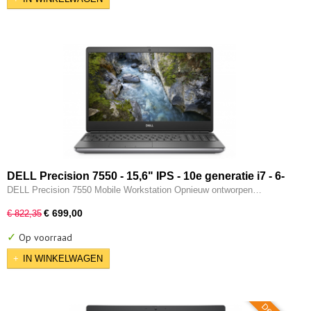
DELL Precision 7550 - 15,6" IPS - 10e generatie i7 - 6-
CORE - 32GB - 512GB SSD - 2x Thunderbolt - Nvidia
DELL Precision 7550 Mobile Workstation Opnieuw ontworpen…
Quadro T1000 - W11 Pro
€ 699,00
€ 822,35
✓
Op voorraad
IN WINKELWAGEN