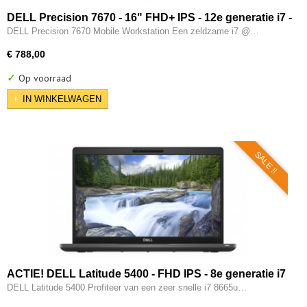
DELL Precision 7670 - 16" FHD+ IPS - 12e generatie i7 -
12850HX - 16-CORE - 32GB DDR5 - 512GB M.2 NVMe -
DELL Precision 7670 Mobile Workstation Een zeldzame i7 @…
3x Thunderbolt - 12e gen Intel UHD - W11 Pro
€ 788,00
✓
Op voorraad
IN WINKELWAGEN
SALE !!
ACTIE! DELL Latitude 5400 - FHD IPS - 8e generatie i7
- 8GB - 256GB - USB 3.2/ Type-C - Intel UHD - HDMI -
DELL Latitude 5400 Profiteer van een zeer snelle i7 8665u…
W11 Pro