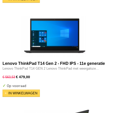
Lenovo ThinkPad T14 Gen 2 - FHD IPS - 11e generatie
i5 - 16GB - 256GB SSD - Intel IRIS XE - Thunderbolt -
Lenovo ThinkPad T14 GEN 2 Lenovo ThinkPad met weergaloze…
HDMI - W11 Pro
€ 479,00
€ 563,53
✓
Op voorraad
IN WINKELWAGEN