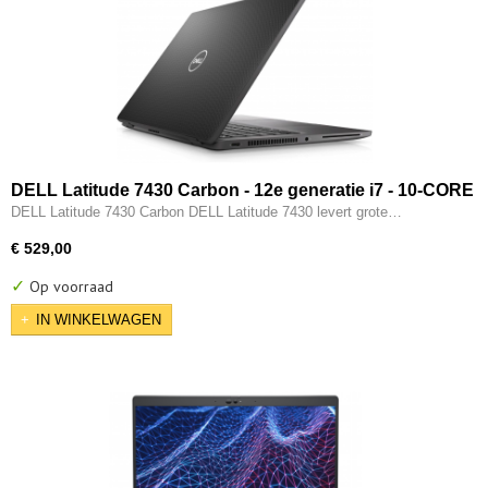
DELL Latitude 7430 Carbon - 12e generatie i7 - 10-CORE
- 16GB - 512GB SSD - 12e gen Intel UHD - 2x Type-C -
DELL Latitude 7430 Carbon DELL Latitude 7430 levert grote…
HDMI - W11 Pro
€ 529,00
✓
Op voorraad
IN WINKELWAGEN