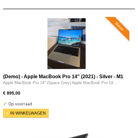
Nieuw
(Demo) - Apple MacBook Pro 14" (2021) - Silver - M1
Pro (10 core) - 16GB - 512GB - 14 Core GPU - 3x
Apple MacBook Pro 14" (Space Grey) Apple MacBook Pro 14…
Thunderbolt - HDMI
€ 895,00
✓
Op voorraad
IN WINKELWAGEN