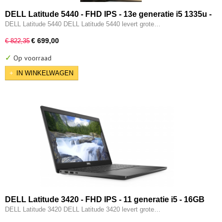
DELL Latitude 5440 - FHD IPS - 13e generatie i5 1335u -
10-CORE - 16GB - 256GB SSD - Intel UHD - 2x Type-C -
DELL Latitude 5440 DELL Latitude 5440 levert grote…
HDMI - W11 Pro
€ 699,00
€ 822,35
✓
Op voorraad
IN WINKELWAGEN
DELL Latitude 3420 - FHD IPS - 11 generatie i5 - 16GB
- 256GB - Intel Iris XE - Type-C - HDMI - W11 Pro
DELL Latitude 3420 DELL Latitude 3420 levert grote…