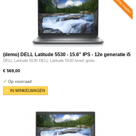
Demo model!
(demo) DELL Latitude 5530 - 15.6" IPS - 12e generatie i5
- 10-CORE - 16GB - 512GB M.2 NVMe - 12e gen Intel UHD
DELL Latitude 5530 DELL Latitude 5530 levert grote…
- 2x Type-C - HDMI - W11 Pro
€ 569,00
✓
Op voorraad
IN WINKELWAGEN