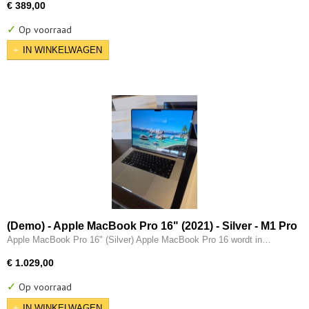
€ 389,00
✓
Op voorraad
IN WINKELWAGEN
(Demo) - Apple MacBook Pro 16" (2021) - Silver - M1 Pro
(10 core) - 32GB - 512GB - 16 Core GPU - Thunderbolt -
Apple MacBook Pro 16" (Silver) Apple MacBook Pro 16 wordt in…
HDMI
€ 1.029,00
✓
Op voorraad
IN WINKELWAGEN