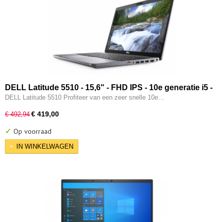
DELL Latitude 5510 - 15,6" - FHD IPS - 10e generatie i5 -
16GB - 256GB SSD - Type-C - Intel UHD - W11 Pro
DELL Latitude 5510 Profiteer van een zeer snelle 10e…
€ 419,00
€ 492,94
✓
Op voorraad
IN WINKELWAGEN