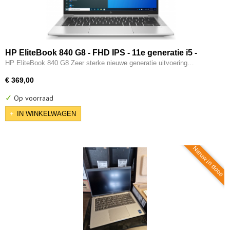
HP EliteBook 840 G8 - FHD IPS - 11e generatie i5 -
16GB - 256GB SSD - 2x Type-C - Intel IRIS Xe - W11
HP EliteBook 840 G8 Zeer sterke nieuwe generatie uitvoering…
Pro
€ 369,00
✓
Op voorraad
IN WINKELWAGEN
Nieuw in doos