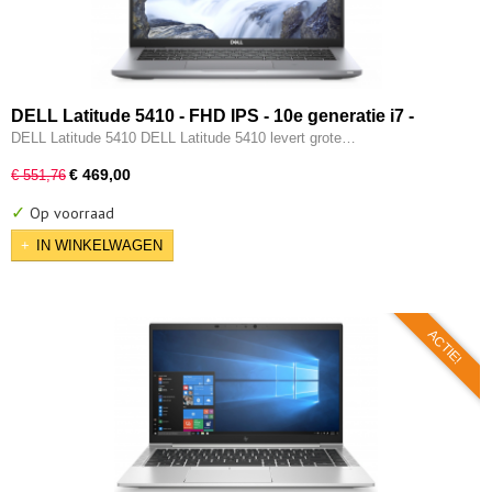
DELL Latitude 5410 - FHD IPS - 10e generatie i7 -
16GB - 512GB SSD - Intel UHD - Thunderbold - HDMI -
DELL Latitude 5410 DELL Latitude 5410 levert grote…
Windows 11 Pro
€ 469,00
€ 551,76
✓
Op voorraad
IN WINKELWAGEN
ACTIE!