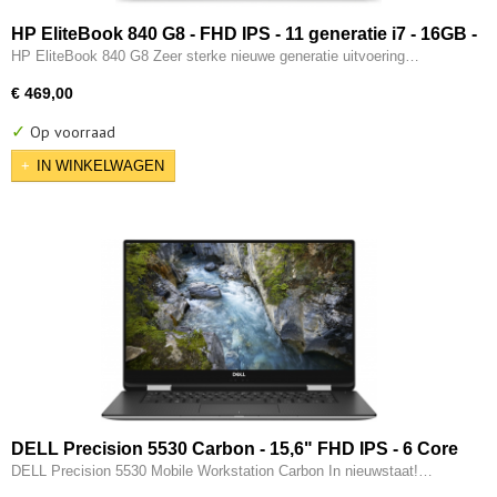
HP EliteBook 840 G8 - FHD IPS - 11 generatie i7 - 16GB -
512GB SSD - 2x Type-C - Intel IRIS Xe - W11 Pro
HP EliteBook 840 G8 Zeer sterke nieuwe generatie uitvoering…
€ 469,00
✓
Op voorraad
IN WINKELWAGEN
DELL Precision 5530 Carbon - 15,6" FHD IPS - 6 Core
- 8e generatie i7 - 32GB - 512GB SSD - Thunderbolt -
DELL Precision 5530 Mobile Workstation Carbon In nieuwstaat!…
4GB Nvidia P1000 - W11 Pro