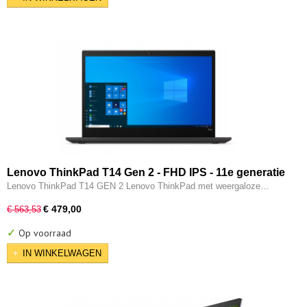
Lenovo ThinkPad T14 Gen 2 - FHD IPS - 11e generatie
i5 - 16GB - 256GB SSD - Intel IRIS XE - Thunderbolt -
Lenovo ThinkPad T14 GEN 2 Lenovo ThinkPad met weergaloze…
HDMI - W11 Pro
€ 479,00
€ 563,53
✓
Op voorraad
IN WINKELWAGEN