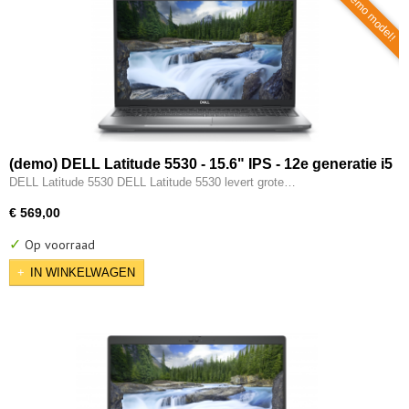
Demo model!
(demo) DELL Latitude 5530 - 15.6" IPS - 12e generatie i5
- 10-CORE - 16GB - 512GB M.2 NVMe - 12e gen Intel UHD
DELL Latitude 5530 DELL Latitude 5530 levert grote…
- 2x Type-C - HDMI - W11 Pro
€ 569,00
✓
Op voorraad
IN WINKELWAGEN