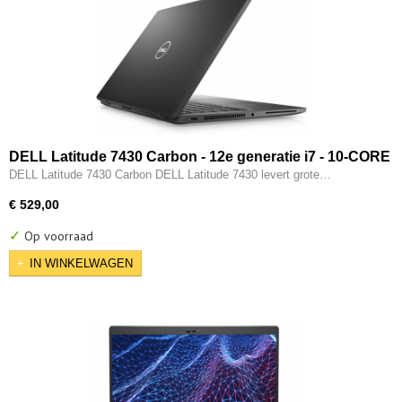
DELL Latitude 7430 Carbon - 12e generatie i7 - 10-CORE
- 16GB - 512GB SSD - 12e gen Intel UHD - 2x Type-C -
DELL Latitude 7430 Carbon DELL Latitude 7430 levert grote…
HDMI - W11 Pro
€ 529,00
✓
Op voorraad
IN WINKELWAGEN