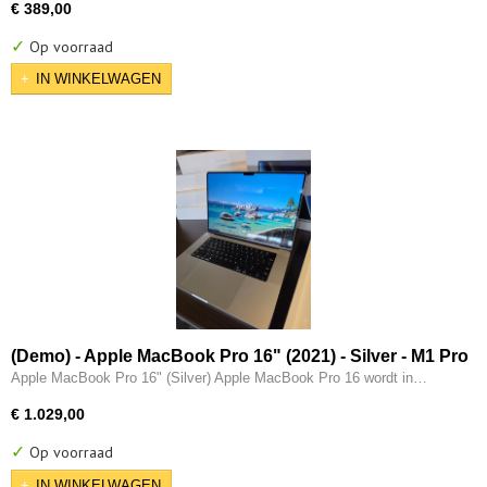
€ 389,00
✓
Op voorraad
IN WINKELWAGEN
(Demo) - Apple MacBook Pro 16" (2021) - Silver - M1 Pro
(10 core) - 32GB - 512GB - 16 Core GPU - Thunderbolt -
Apple MacBook Pro 16" (Silver) Apple MacBook Pro 16 wordt in…
HDMI
€ 1.029,00
✓
Op voorraad
IN WINKELWAGEN