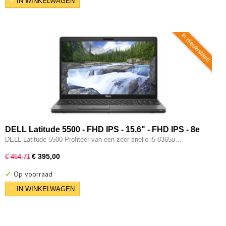
IN WINKELWAGEN
In nieuwstaat!
DELL Latitude 5500 - FHD IPS - 15,6" - FHD IPS - 8e
generatie i5 - 16GB - 256GB SSD - Type-C - Intel UHD -
DELL Latitude 5500 Profiteer van een zeer snelle i5 8365u…
W11 Pro
€ 395,00
€ 464,71
✓
Op voorraad
IN WINKELWAGEN