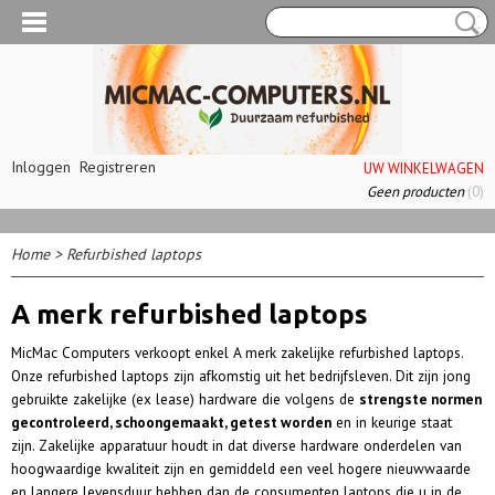
Inloggen
Registreren
UW WINKELWAGEN
Geen producten
(0)
Home
>
Refurbished laptops
A merk refurbished laptops
MicMac Computers verkoopt enkel A merk zakelijke refurbished laptops.
Onze refurbished laptops zijn afkomstig uit het bedrijfsleven. Dit zijn jong
gebruikte zakelijke (ex lease) hardware die volgens de
strengste normen
gecontroleerd, schoongemaakt, getest worden
en in keurige staat
zijn.
Zakelijke apparatuur houdt in dat diverse hardware onderdelen van
hoogwaardige kwaliteit zijn en gemiddeld een veel hogere nieuwwaarde
en langere levensduur hebben dan de consumenten laptops die u in de