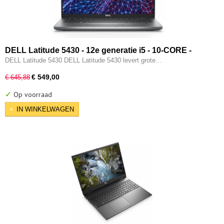
DELL Latitude 5430 - 12e generatie i5 - 10-CORE -
16GB - 512GB SSD - 12e gen Intel UHD - 2x Type-C -
DELL Latitude 5430 DELL Latitude 5430 levert grote…
HDMI - W11 Pro
€ 549,00
€ 645,88
✓
Op voorraad
IN WINKELWAGEN