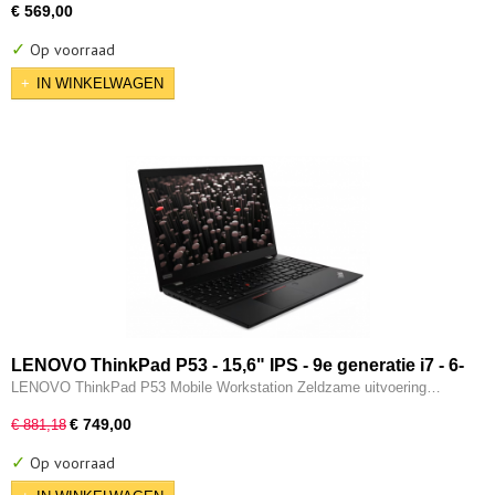
€ 569,00
✓
Op voorraad
IN WINKELWAGEN
LENOVO ThinkPad P53 - 15,6" IPS - 9e generatie i7 - 6-
CORE - 16GB - 256GB SSD - 2x Thunderbolt - Nvidia
LENOVO ThinkPad P53 Mobile Workstation Zeldzame uitvoering…
Quadro T2000 - W11 Pro
€ 749,00
€ 881,18
✓
Op voorraad