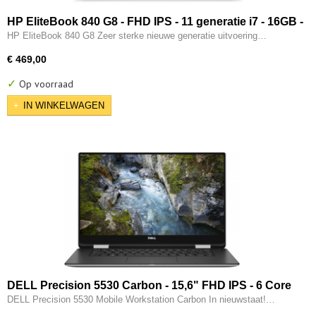
HP EliteBook 840 G8 - FHD IPS - 11 generatie i7 - 16GB -
512GB SSD - 2x Type-C - Intel IRIS Xe - W11 Pro
HP EliteBook 840 G8 Zeer sterke nieuwe generatie uitvoering…
€ 469,00
✓
Op voorraad
IN WINKELWAGEN
DELL Precision 5530 Carbon - 15,6" FHD IPS - 6 Core
- 8e generatie i7 - 32GB - 512GB SSD - Thunderbolt -
DELL Precision 5530 Mobile Workstation Carbon In nieuwstaat!…
4GB Nvidia P1000 - W11 Pro