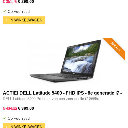
€ 299,00
€ 351,76
✓
Op voorraad
IN WINKELWAGEN
SALE !!
ACTIE! DELL Latitude 5400 - FHD IPS - 8e generatie i7 -
16GB - 512GB - USB 3.2/ Type-C - Intel UHD - HDMI - W11
DELL Latitude 5400 Profiteer van een zeer snelle i7 8665u…
Pro
€ 369,00
€ 434,12
✓
Op voorraad
IN WINKELWAGEN