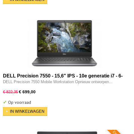
DELL Precision 7550 - 15,6" IPS - 10e generatie i7 - 6-
CORE - 32GB - 512GB SSD - 2x Thunderbolt - Nvidia
DELL Precision 7550 Mobile Workstation Opnieuw ontworpen…
Quadro T1000 - W11 Pro
€ 699,00
€ 822,35
✓
Op voorraad
IN WINKELWAGEN