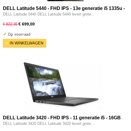
DELL Latitude 5440 - FHD IPS - 13e generatie i5 1335u -
10-CORE - 16GB - 256GB SSD - Intel UHD - 2x Type-C -
DELL Latitude 5440 DELL Latitude 5440 levert grote…
HDMI - W11 Pro
€ 699,00
€ 822,35
✓
Op voorraad
IN WINKELWAGEN
DELL Latitude 3420 - FHD IPS - 11 generatie i5 - 16GB
- 256GB - Intel Iris XE - Type-C - HDMI - W11 Pro
DELL Latitude 3420 DELL Latitude 3420 levert grote…