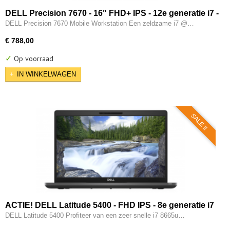
DELL Precision 7670 - 16" FHD+ IPS - 12e generatie i7 -
12850HX - 16-CORE - 32GB DDR5 - 512GB M.2 NVMe -
DELL Precision 7670 Mobile Workstation Een zeldzame i7 @…
3x Thunderbolt - 12e gen Intel UHD - W11 Pro
€ 788,00
✓
Op voorraad
IN WINKELWAGEN
SALE !!
ACTIE! DELL Latitude 5400 - FHD IPS - 8e generatie i7
- 8GB - 256GB - USB 3.2/ Type-C - Intel UHD - HDMI -
DELL Latitude 5400 Profiteer van een zeer snelle i7 8665u…
W11 Pro