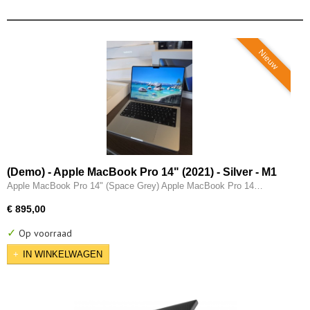
Nieuw
(Demo) - Apple MacBook Pro 14" (2021) - Silver - M1
Pro (10 core) - 16GB - 512GB - 14 Core GPU - 3x
Apple MacBook Pro 14" (Space Grey) Apple MacBook Pro 14…
Thunderbolt - HDMI
€ 895,00
✓
Op voorraad
IN WINKELWAGEN