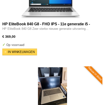
HP EliteBook 840 G8 - FHD IPS - 11e generatie i5 -
16GB - 256GB SSD - 2x Type-C - Intel IRIS Xe - W11
HP EliteBook 840 G8 Zeer sterke nieuwe generatie uitvoering…
Pro
€ 369,00
✓
Op voorraad
IN WINKELWAGEN
Nieuw in doos