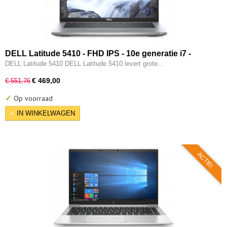
DELL Latitude 5410 - FHD IPS - 10e generatie i7 -
16GB - 512GB SSD - Intel UHD - Thunderbold - HDMI -
DELL Latitude 5410 DELL Latitude 5410 levert grote…
Windows 11 Pro
€ 469,00
€ 551,76
✓
Op voorraad
IN WINKELWAGEN
ACTIE!