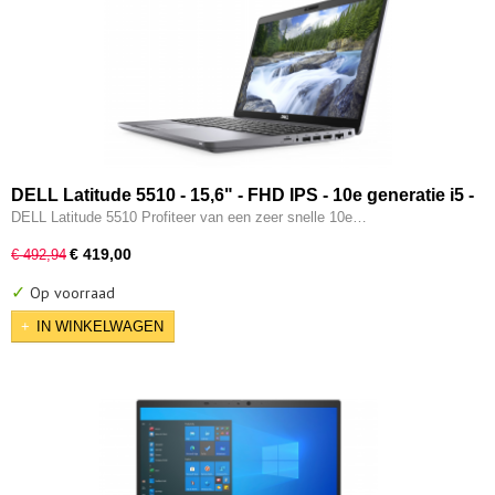
DELL Latitude 5510 - 15,6" - FHD IPS - 10e generatie i5 -
16GB - 256GB SSD - Type-C - Intel UHD - W11 Pro
DELL Latitude 5510 Profiteer van een zeer snelle 10e…
€ 419,00
€ 492,94
✓
Op voorraad
IN WINKELWAGEN