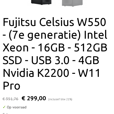
Fujitsu Celsius W550
- (7e generatie) Intel
Xeon - 16GB - 512GB
SSD - USB 3.0 - 4GB
Nvidia K2200 - W11
Pro
€ 299,00
€ 351,76
(inclusief btw 21%)
✓
Op voorraad