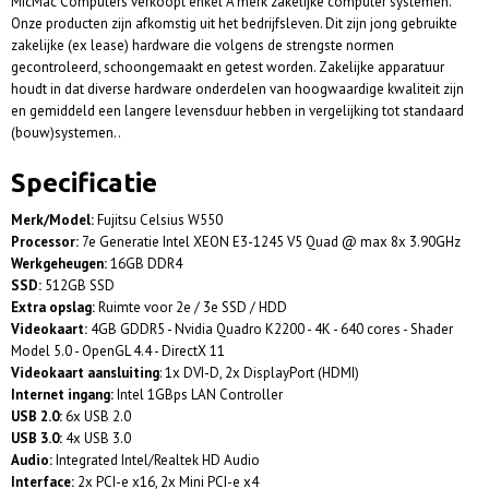
MicMac Computers verkoopt enkel A merk zakelijke computer systemen.
Onze producten zijn afkomstig uit het bedrijfsleven. Dit zijn jong gebruikte
zakelijke (ex lease) hardware die volgens de strengste normen
gecontroleerd, schoongemaakt en getest worden. Zakelijke apparatuur
houdt in dat diverse hardware onderdelen van hoogwaardige kwaliteit zijn
en gemiddeld een langere levensduur hebben in vergelijking tot standaard
(bouw)systemen..
Specificatie
Merk/Model:
Fujitsu Celsius W550
Processor:
7e Generatie Intel XEON E3-1245 V5 Quad @ max 8x 3.90GHz
Werkgeheugen:
16GB DDR4
SSD:
512GB SSD
Extra opslag:
Ruimte voor 2e / 3e SSD / HDD
Videokaart:
4GB GDDR5 - Nvidia Quadro K2200 - 4K - 640 cores - Shader
Model 5.0 - OpenGL 4.4 - DirectX 11
Videokaart aansluiting
: 1x DVI-D, 2x DisplayPort (HDMI)
Internet ingang:
Intel 1GBps LAN Controller
USB 2.0:
6x USB 2.0
USB 3.0:
4x USB 3.0
Audio:
Integrated Intel/Realtek HD Audio
Interface:
2x PCI-e x16, 2x Mini PCI-e x4