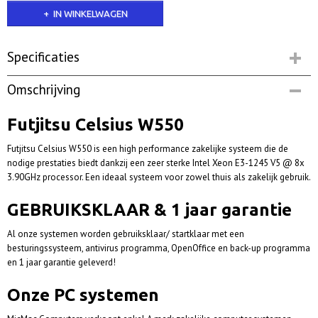
IN WINKELWAGEN
Specificaties
Productcode
Omschrijving
fcw550nix | Op voorraad
Netto gewicht
Futjitsu Celsius W550
10,00 Kg
Futjitsu Celsius W550 is een high performance zakelijke systeem die de
nodige prestaties biedt dankzij een zeer sterke Intel Xeon E3-1245 V5 @ 8x
3.90GHz processor.
Een ideaal systeem voor zowel thuis als zakelijk gebruik.
GEBRUIKSKLAAR & 1 jaar garantie
Al onze systemen worden gebruiksklaar/ startklaar met een
besturingssysteem, antivirus programma, OpenOffice en back-up programma
en 1 jaar garantie geleverd!
Onze PC systemen