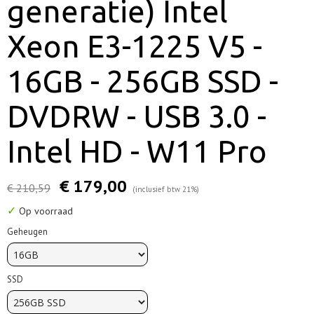
generatie) Intel
Xeon E3-1225 V5 -
16GB - 256GB SSD -
DVDRW - USB 3.0 -
Intel HD - W11 Pro
€ 179,00
€ 210,59
(inclusief btw 21%)
✓
Op voorraad
Geheugen
SSD