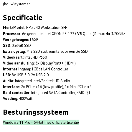
(bouw)systemen..
Specificatie
Merk/Model:
HP Z240 Workstation SFF
V5
4x
Processor:
6e generatie Intel XEON E3-1225
Quad @ max
3.70GHz
Werkgeheugen
: 16GB
SSD:
256GB SSD
Extra opslag:
M.2 SSD slot, ruimte voor een 3e SSD
Videokaart:
Intel HD P530
Video aansluiting:
3x DisplayPort++ (HDMI)
Internet ingang:
1GBps LAN Controller
USB:
8x USB 3.0, 2x USB 2.0
Audio:
Integrated Intel/Realtek HD Audio
Interface:
2x PCI-e x16 (low profile), 1x Mini PCI-e x4
Raid controller:
Integrated SATA Controller, RAID 0,1
Voeding:
400Watt
Besturingssysteem
Windows 11 Pro - 64-bit met officiële licentie