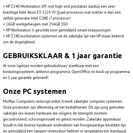
+ HP Z240 Workstation SFF met high-end prestaties dankzij een zeer
krachtige Intel Xeon E3-1225 V5 Quad processor, wat sneller is dan een
zelfde generatie Intel CORE i7 processor!
+ 16GB werkgeheugen met 256GB SSD
+ HP Workstation is geschikt voor gemiddeld zware toepassingen
+ HP Z240 workstation systemen uit de zakelijke lijn van HP staan bekend
om de degelijkheid
GEBRUIKSKLAAR & 1 jaar garantie
Al onze laptops worden gebruiksklaar/ startklaar met een
besturingssysteem, antivirus programma, OpenOffice en back-up programma
en 1 jaar garantie geleverd!
Onze PC systemen
MicMac Computers verkoopt enkel A merk zakelijke computer systemen.
Onze producten zijn afkomstig uit het bedrijfsleven. Dit zijn jong gebruikte
zakelijke (ex lease) hardware die volgens de strengste normen
gecontroleerd, schoongemaakt en getest worden. Zakelijke apparatuur
houdt in dat diverse hardware onderdelen van hoogwaardige kwaliteit zijn
en gemiddeld een langere levensduur hebben in vergelijking tot standaard