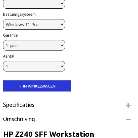
Besturingssysteem
Garantie
Aantal
IN WINKELWAGEN
Specificaties
Productcode
Omschrijving
hpz240sffXv5 | Op voorraad
Netto gewicht
HP Z240 SFF Workstation
7,00 Kg