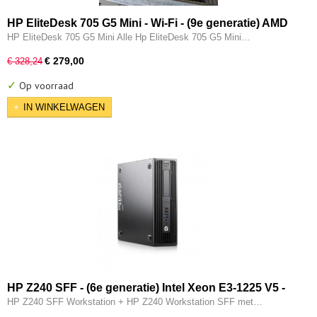
HP EliteDesk 705 G5 Mini - Wi-Fi - (9e generatie) AMD
Ryzen 5 Pro @ 3400GE - 16GB - 256GB SSD - Type-C -
HP EliteDesk 705 G5 Mini Alle Hp EliteDesk 705 G5 Mini…
Radeon RX Vega 11 - W11 Pro
€ 279,00
€ 328,24
✓
Op voorraad
IN WINKELWAGEN
HP Z240 SFF - (6e generatie) Intel Xeon E3-1225 V5 -
16GB - 256GB SSD - DVDRW - USB 3.0 - Intel HD -
HP Z240 SFF Workstation + HP Z240 Workstation SFF met…
W11 Pro