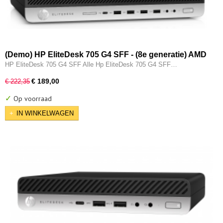
(Demo) HP EliteDesk 705 G4 SFF - (8e generatie) AMD
Ryzen 3 Pro @ 2200G - 8GB - 256GB M.2 SSD -
HP EliteDesk 705 G4 SFF Alle Hp EliteDesk 705 G4 SFF…
DVDRW - Type-C - Vega 8 - W11 Pro
€ 189,00
€ 222,35
✓
Op voorraad
IN WINKELWAGEN