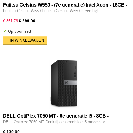
Fujitsu Celsius W550 - (7e generatie) Intel Xeon - 16GB -
512GB SSD - USB 3.0 - 4GB Nvidia K2200 - W11 Pro
Futjitsu Celsius W550 Futjitsu Celsius W550 is een high…
€ 299,00
€ 351,76
✓
Op voorraad
IN WINKELWAGEN
DELL OptiPlex 7050 MT - 6e generatie i5 - 8GB -
256GB SSD - USB Type-C - Intel HD - HDMI - W11 Pro
DELL Optiplex 7050 MT Dankzij een krachtige i5 processor,…
€ 139,00