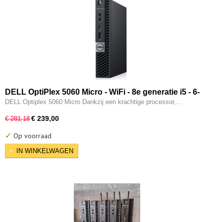
DELL OptiPlex 5060 Micro - WiFi - 8e generatie i5 - 6-
CORE - 8GB - 256GB SSD - Intel UHD 630 - Type-c - W11
DELL Optiplex 5060 Micro Dankzij een krachtige processor,…
Pro
€ 239,00
€ 281,18
✓
Op voorraad
IN WINKELWAGEN