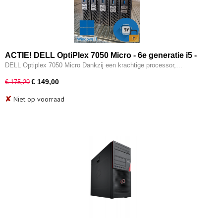
ACTIE! DELL OptiPlex 7050 Micro - 6e generatie i5 -
8GB - 256GB SSD - Intel HD - Type-c - W11 Pro
DELL Optiplex 7050 Micro Dankzij een krachtige processor,…
€ 149,00
€ 175,29
✘
Niet op voorraad