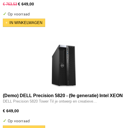
€ 649,00
€ 763,53
✓
Op voorraad
IN WINKELWAGEN
(Demo) DELL Precision 5820 - (9e generatie) Intel XEON
W-2223 @ 8x 3.90GHz - 32GB - 512GB M.2 SSD - 2x
DELL Precision 5820 Tower Til je ontwerp en creatieve…
Type-C - 8GB Nvidia Quadro M4000 - W11 Pro
€ 649,00
✓
Op voorraad