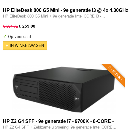
HP EliteDesk 800 G5 Mini - 9e generatie i3 @ 4x 4.30GHz
- Wi-Fi - 16GB - 256GB SSD - Type-C - Intel UHD - W11
HP EliteDesk 800 G5 Mini + 9e generatie Intel CORE i3 -…
Pro
€ 259,00
€ 304,71
✓
Op voorraad
IN WINKELWAGEN
i7 - 9700K !
HP Z2 G4 SFF - 9e generatie i7 - 9700K - 8-CORE -
16GB - 512GB SSD - DVD - Intel UHD - W11 Pro
HP Z2 G4 SFF + Zeldzame uitvoering! 9e generatie Intel CORE…