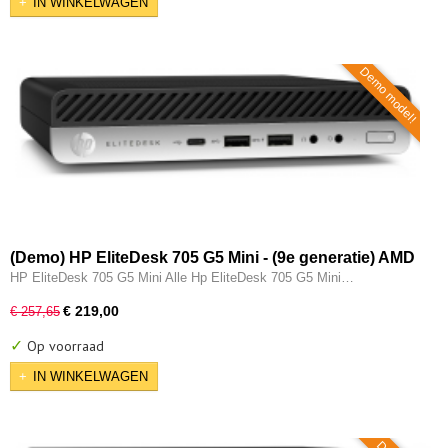
IN WINKELWAGEN
Demo model!
(Demo) HP EliteDesk 705 G5 Mini - (9e generatie) AMD
Ryzen 3 Pro @ 3200G - 8GB - 256GB M.2 SSD - Type-C
HP EliteDesk 705 G5 Mini Alle Hp EliteDesk 705 G5 Mini…
- Vega 8 - W11 Pro
€ 219,00
€ 257,65
✓
Op voorraad
IN WINKELWAGEN