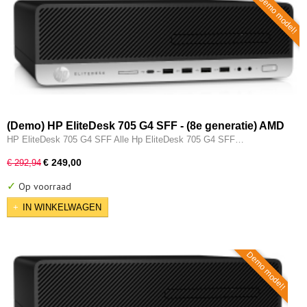
Demo model!
(Demo) HP EliteDesk 705 G4 SFF - (8e generatie) AMD
Ryzen 5 Pro @ 2400G - 8GB - 256GB M.2 SSD - DVDRW -
HP EliteDesk 705 G4 SFF Alle Hp EliteDesk 705 G4 SFF…
Type-C - Radeon RX Vega 11 - W11 Pro
€ 249,00
€ 292,94
✓
Op voorraad
IN WINKELWAGEN
Demo model!