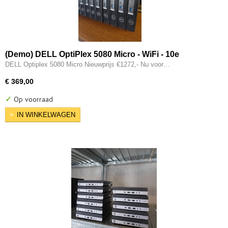
(Demo) DELL OptiPlex 5080 Micro - WiFi - 10e
generatie i5 - 6-CORE - 16GB - 256GB SSD - Intel UHD
DELL Optiplex 5080 Micro Nieuwprijs €1272,- Nu voor…
630 - HDMI - Type-c - W11 Pro
€ 369,00
✓
Op voorraad
IN WINKELWAGEN