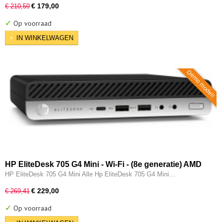
€ 179,00
€ 210,59
✓
Op voorraad
IN WINKELWAGEN
Demo model!
HP EliteDesk 705 G4 Mini - Wi-Fi - (8e generatie) AMD
Ryzen 5 Pro @ 2400GE - 8GB - 256GB SSD - Type-C -
HP EliteDesk 705 G4 Mini Alle Hp EliteDesk 705 G4 Mini…
Radeon RX Vega 11 - W11 Pro
€ 229,00
€ 269,41
✓
Op voorraad