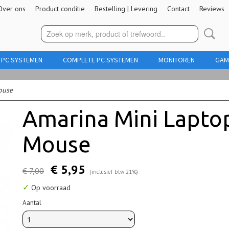
Over ons
Product conditie
Bestelling | Levering
Contact
Reviews
 PC SYSTEMEN
COMPLETE PC SYSTEMEN
MONITOREN
GAM
ouse
Amarina Mini Lapto
Mouse
€ 5,95
€ 7,00
(inclusief btw 21%)
✓
Op voorraad
Aantal