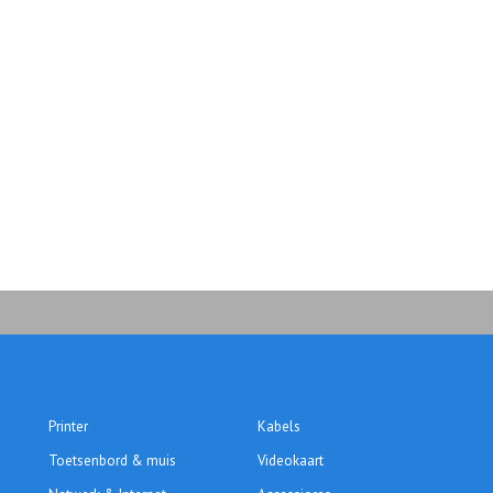
Printer
Kabels
Toetsenbord & muis
Videokaart