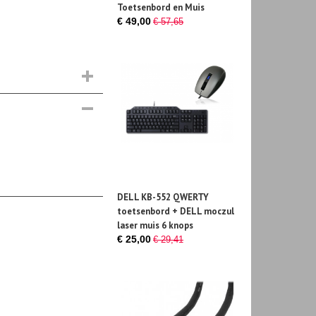
Toetsenbord en Muis
€ 49,00
€ 57,65
DELL KB-552 QWERTY
toetsenbord + DELL moczul
laser muis 6 knops
€ 25,00
€ 29,41