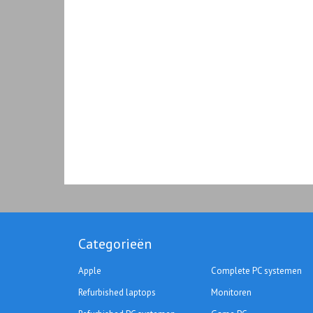
Categorieën
Apple
Complete PC systemen
Refurbished laptops
Monitoren