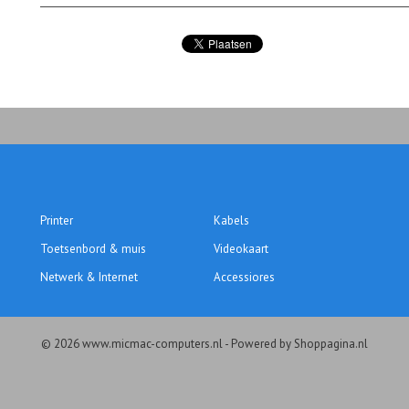
Printer
Kabels
Toetsenbord & muis
Videokaart
Netwerk & Internet
Accessiores
© 2026 www.micmac-computers.nl - Powered by Shoppagina.nl