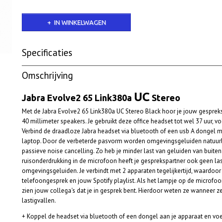
IN WINKELWAGEN
Specificaties
Productcode
JEV65UC | Op voorraad
Omschrijving
Netto gewicht
0,17 Kg
UC
Jabra Evolve2 65 Link380a
Stereo
Met de Jabra Evolve2 65 Link380a UC Stereo Black hoor je jouw gespreks
40 millimeter speakers. Je gebruikt deze office headset tot wel 37 uur, v
Verbind de draadloze Jabra headset via bluetooth of een usb A dongel m
laptop. Door de verbeterde pasvorm worden omgevingsgeluiden natuur
passieve noise cancelling. Zo heb je minder last van geluiden van buiten
ruisonderdrukking in de microfoon heeft je gesprekspartner ook geen la
omgevingsgeluiden. Je verbindt met 2 apparaten tegelijkertijd, waardoor 
telefoongesprek en jouw Spotify playlist. Als het lampje op de microfoo
zien jouw collega's dat je in gesprek bent. Hierdoor weten ze wanneer ze
lastigvallen.
+ Koppel de headset via bluetooth of een dongel aan je apparaat en vo