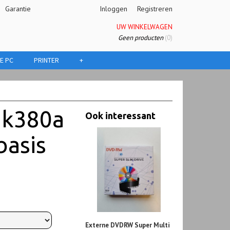
Garantie
Inloggen
Registreren
UW WINKELWAGEN
Geen producten
(0)
E PC
PRINTER
+
nk380a
Ook interessant
basis
Externe DVDRW Super Multi