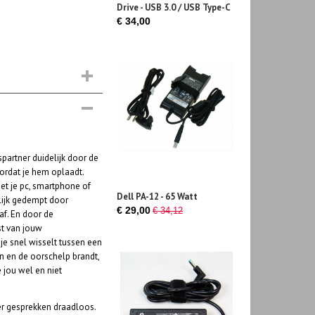
Drive - USB 3.0 / USB Type-C
€ 34,00
partner duidelijk door de
oordat je hem oplaadt.
et je pc, smartphone of
Dell PA-12 - 65 Watt
lijk gedempt door
€ 29,00
€ 34,12
af. En door de
st van jouw
je snel wisselt tussen een
n en de oorschelp brandt,
 jou wel en niet
er gesprekken draadloos.