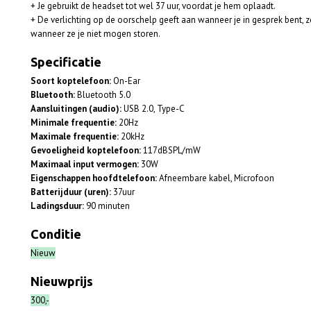
+ Je gebruikt de headset tot wel 37 uur, voordat je hem oplaadt.
+ De verlichting op de oorschelp geeft aan wanneer je in gesprek bent, z
wanneer ze je niet mogen storen.
Specificatie
Soort koptelefoon:
On-Ear
Bluetooth:
Bluetooth 5.0
Aansluitingen (audio):
USB 2.0, Type-C
Minimale frequentie:
20Hz
Maximale frequentie:
20kHz
Gevoeligheid koptelefoon:
117dBSPL/mW
Maximaal input vermogen:
30W
Eigenschappen hoofdtelefoon:
Afneembare kabel, Microfoon
Batterijduur (uren):
37uur
Ladingsduur:
90 minuten
Conditie
Nieuw
Nieuwprijs
300,-