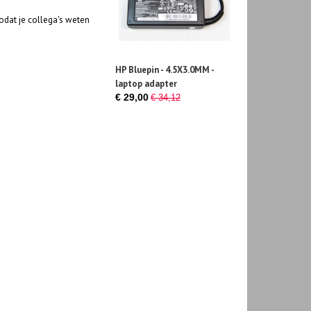
odat je collega's weten
HP Bluepin - 4.5X3.0MM -
laptop adapter
€ 29,00
€ 34,12