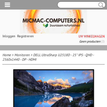
Inloggen
Registreren
UW WINKELWAGEN
Geen producten
(0)
Home
>
Monitoren
>
DELL UltraSharp U2518D - 25" IPS - QHD -
2560x1440 - DP - HDMI