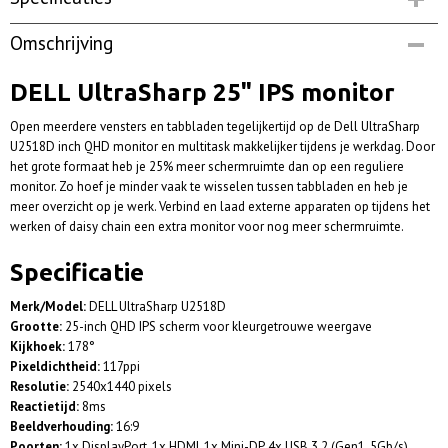
Productcode
Omschrijving
DELLu2518D | Op voorraad
Netto gewicht
DELL UltraSharp 25" IPS monitor
5,90 Kg
Open meerdere vensters en tabbladen tegelijkertijd op de Dell UltraSharp
U2518D inch QHD monitor en multitask makkelijker tijdens je werkdag. Door
het grote formaat heb je 25% meer schermruimte dan op een reguliere
monitor. Zo hoef je minder vaak te wisselen tussen tabbladen en heb je
meer overzicht op je werk. Verbind en laad externe apparaten op tijdens het
werken of daisy chain een extra monitor voor nog meer schermruimte.
Specificatie
Merk/Model:
DELL UltraSharp U2518D
Grootte:
25-inch QHD IPS scherm voor kleurgetrouwe weergave
Kijkhoek:
178°
Pixeldichtheid:
117ppi
Resolutie:
2540x1440 pixels
Reactietijd:
8ms
Beeldverhouding:
16:9
Poorten:
1x DisplayPort, 1x HDMI, 1x Mini-DP, 4x USB 3.2 (Gen1, 5Gb/s)