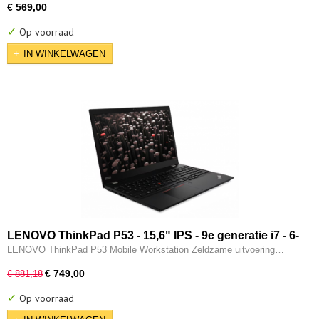
€ 569,00
✓
Op voorraad
IN WINKELWAGEN
LENOVO ThinkPad P53 - 15,6" IPS - 9e generatie i7 - 6-
CORE - 16GB - 256GB SSD - 2x Thunderbolt - Nvidia
LENOVO ThinkPad P53 Mobile Workstation Zeldzame uitvoering…
Quadro T2000 - W11 Pro
€ 749,00
€ 881,18
✓
Op voorraad