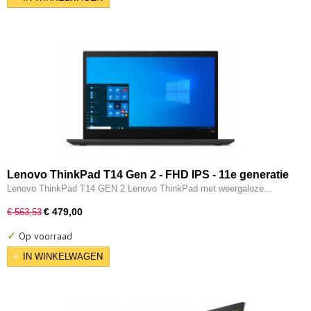
Lenovo ThinkPad T14 Gen 2 - FHD IPS - 11e generatie
i5 - 16GB - 256GB SSD - Intel IRIS XE - Thunderbolt -
Lenovo ThinkPad T14 GEN 2 Lenovo ThinkPad met weergaloze…
HDMI - W11 Pro
€ 479,00
€ 563,53
✓
Op voorraad
IN WINKELWAGEN