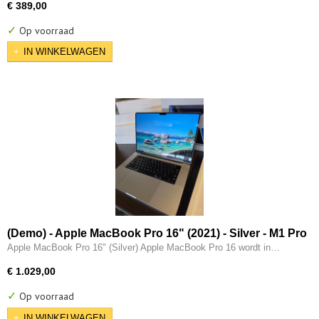
€ 389,00
✓
Op voorraad
IN WINKELWAGEN
(Demo) - Apple MacBook Pro 16" (2021) - Silver - M1 Pro
(10 core) - 32GB - 512GB - 16 Core GPU - Thunderbolt -
Apple MacBook Pro 16" (Silver) Apple MacBook Pro 16 wordt in…
HDMI
€ 1.029,00
✓
Op voorraad
IN WINKELWAGEN