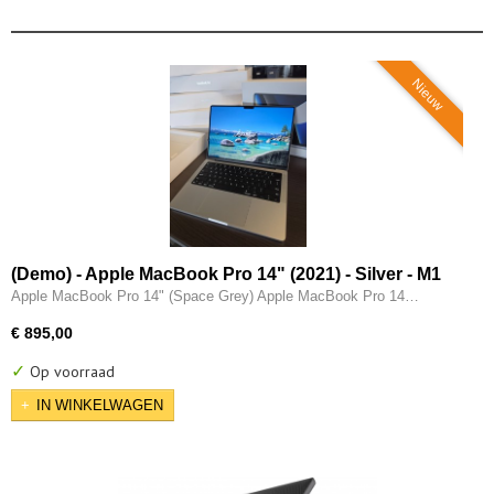
Nieuw
(Demo) - Apple MacBook Pro 14" (2021) - Silver - M1
Pro (10 core) - 16GB - 512GB - 14 Core GPU - 3x
Apple MacBook Pro 14" (Space Grey) Apple MacBook Pro 14…
Thunderbolt - HDMI
€ 895,00
✓
Op voorraad
IN WINKELWAGEN