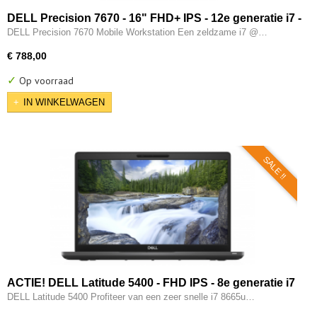
DELL Precision 7670 - 16" FHD+ IPS - 12e generatie i7 -
12850HX - 16-CORE - 32GB DDR5 - 512GB M.2 NVMe -
DELL Precision 7670 Mobile Workstation Een zeldzame i7 @…
3x Thunderbolt - 12e gen Intel UHD - W11 Pro
€ 788,00
✓
Op voorraad
IN WINKELWAGEN
SALE !!
ACTIE! DELL Latitude 5400 - FHD IPS - 8e generatie i7
- 8GB - 256GB - USB 3.2/ Type-C - Intel UHD - HDMI -
DELL Latitude 5400 Profiteer van een zeer snelle i7 8665u…
W11 Pro