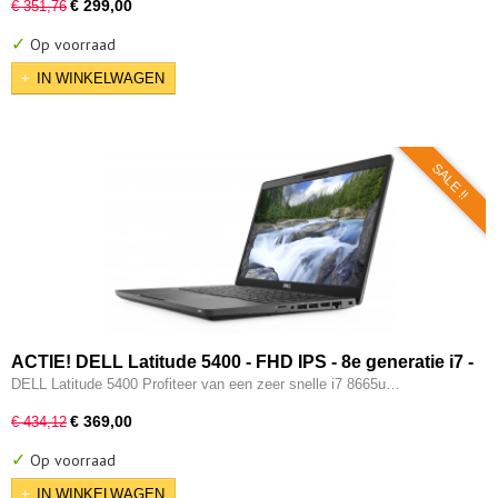
€ 299,00
€ 351,76
✓
Op voorraad
IN WINKELWAGEN
SALE !!
ACTIE! DELL Latitude 5400 - FHD IPS - 8e generatie i7 -
16GB - 512GB - USB 3.2/ Type-C - Intel UHD - HDMI - W11
DELL Latitude 5400 Profiteer van een zeer snelle i7 8665u…
Pro
€ 369,00
€ 434,12
✓
Op voorraad
IN WINKELWAGEN