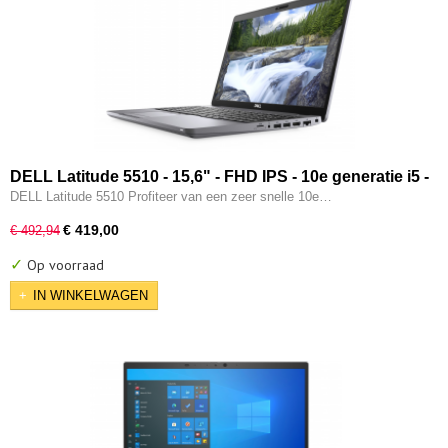
DELL Latitude 5510 - 15,6" - FHD IPS - 10e generatie i5 -
16GB - 256GB SSD - Type-C - Intel UHD - W11 Pro
DELL Latitude 5510 Profiteer van een zeer snelle 10e…
€ 419,00
€ 492,94
✓
Op voorraad
IN WINKELWAGEN