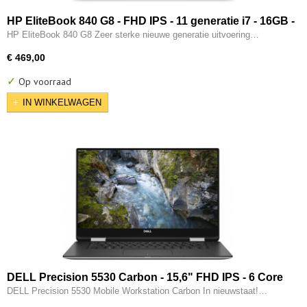
HP EliteBook 840 G8 - FHD IPS - 11 generatie i7 - 16GB -
512GB SSD - 2x Type-C - Intel IRIS Xe - W11 Pro
HP EliteBook 840 G8 Zeer sterke nieuwe generatie uitvoering…
€ 469,00
✓
Op voorraad
IN WINKELWAGEN
DELL Precision 5530 Carbon - 15,6" FHD IPS - 6 Core
- 8e generatie i7 - 32GB - 512GB SSD - Thunderbolt -
DELL Precision 5530 Mobile Workstation Carbon In nieuwstaat!…
4GB Nvidia P1000 - W11 Pro