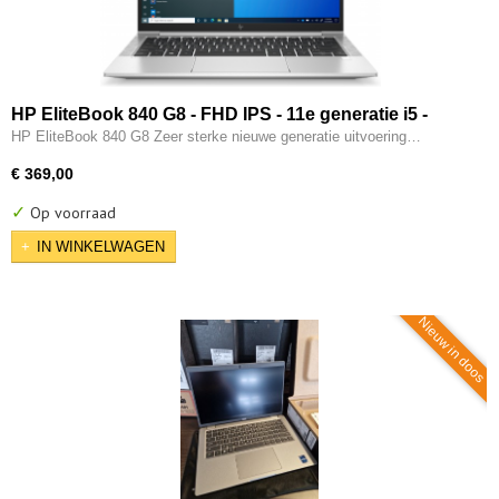
HP EliteBook 840 G8 - FHD IPS - 11e generatie i5 -
16GB - 256GB SSD - 2x Type-C - Intel IRIS Xe - W11
HP EliteBook 840 G8 Zeer sterke nieuwe generatie uitvoering…
Pro
€ 369,00
✓
Op voorraad
IN WINKELWAGEN
Nieuw in doos