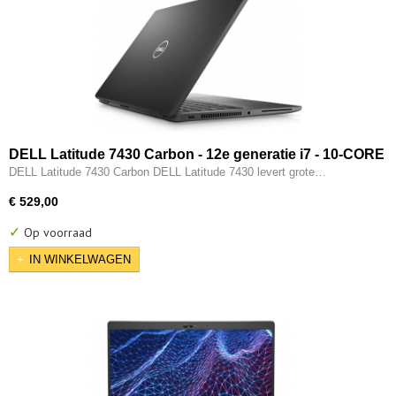
DELL Latitude 7430 Carbon - 12e generatie i7 - 10-CORE
- 16GB - 512GB SSD - 12e gen Intel UHD - 2x Type-C -
DELL Latitude 7430 Carbon DELL Latitude 7430 levert grote…
HDMI - W11 Pro
€ 529,00
✓
Op voorraad
IN WINKELWAGEN