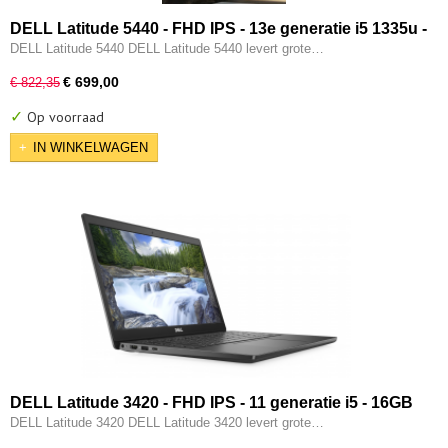
DELL Latitude 5440 - FHD IPS - 13e generatie i5 1335u -
10-CORE - 16GB - 256GB SSD - Intel UHD - 2x Type-C -
DELL Latitude 5440 DELL Latitude 5440 levert grote…
HDMI - W11 Pro
€ 699,00
€ 822,35
✓
Op voorraad
IN WINKELWAGEN
DELL Latitude 3420 - FHD IPS - 11 generatie i5 - 16GB
- 256GB - Intel Iris XE - Type-C - HDMI - W11 Pro
DELL Latitude 3420 DELL Latitude 3420 levert grote…