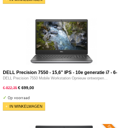
DELL Precision 7550 - 15,6" IPS - 10e generatie i7 - 6-
CORE - 32GB - 512GB SSD - 2x Thunderbolt - Nvidia
DELL Precision 7550 Mobile Workstation Opnieuw ontworpen…
Quadro T1000 - W11 Pro
€ 699,00
€ 822,35
✓
Op voorraad
IN WINKELWAGEN