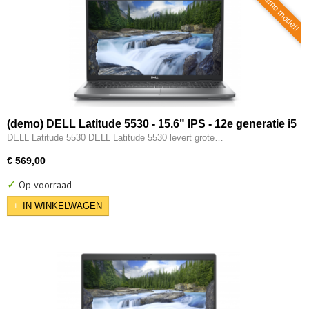
Demo model!
(demo) DELL Latitude 5530 - 15.6" IPS - 12e generatie i5
- 10-CORE - 16GB - 512GB M.2 NVMe - 12e gen Intel UHD
DELL Latitude 5530 DELL Latitude 5530 levert grote…
- 2x Type-C - HDMI - W11 Pro
€ 569,00
✓
Op voorraad
IN WINKELWAGEN