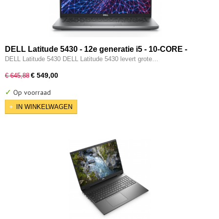
DELL Latitude 5430 - 12e generatie i5 - 10-CORE -
16GB - 512GB SSD - 12e gen Intel UHD - 2x Type-C -
DELL Latitude 5430 DELL Latitude 5430 levert grote…
HDMI - W11 Pro
€ 549,00
€ 645,88
✓
Op voorraad
IN WINKELWAGEN