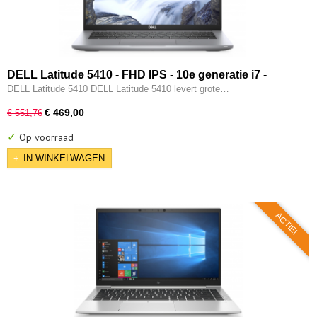
DELL Latitude 5410 - FHD IPS - 10e generatie i7 -
16GB - 512GB SSD - Intel UHD - Thunderbold - HDMI -
DELL Latitude 5410 DELL Latitude 5410 levert grote…
Windows 11 Pro
€ 469,00
€ 551,76
✓
Op voorraad
IN WINKELWAGEN
ACTIE!