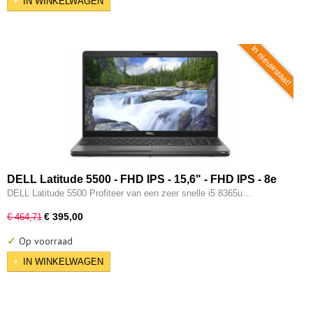
IN WINKELWAGEN
In nieuwstaat!
DELL Latitude 5500 - FHD IPS - 15,6" - FHD IPS - 8e
generatie i5 - 16GB - 256GB SSD - Type-C - Intel UHD -
DELL Latitude 5500 Profiteer van een zeer snelle i5 8365u…
W11 Pro
€ 395,00
€ 464,71
✓
Op voorraad
IN WINKELWAGEN