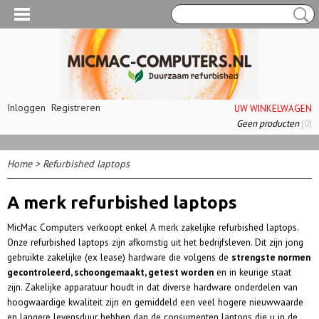
Inloggen
Registreren
UW WINKELWAGEN
Geen producten
(0)
Home
>
Refurbished laptops
A merk refurbished laptops
MicMac Computers verkoopt enkel A merk zakelijke refurbished laptops.
Onze refurbished laptops zijn afkomstig uit het bedrijfsleven. Dit zijn jong
gebruikte zakelijke (ex lease) hardware die volgens de
strengste normen
gecontroleerd, schoongemaakt, getest worden
en in keurige staat
zijn.
Zakelijke apparatuur houdt in dat diverse hardware onderdelen van
hoogwaardige kwaliteit zijn en gemiddeld een veel hogere nieuwwaarde
en langere levensduur hebben dan de consumenten laptops die u in de