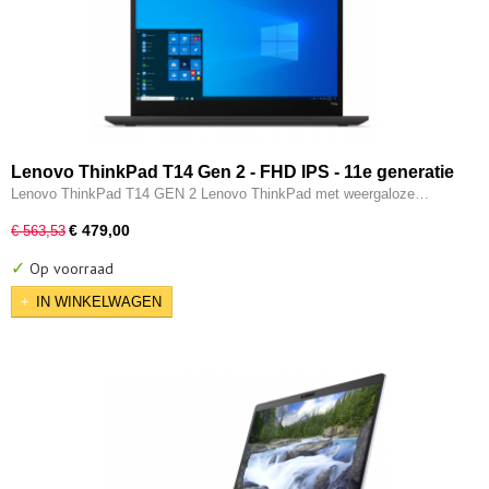
Lenovo ThinkPad T14 Gen 2 - FHD IPS - 11e generatie
i5 - 16GB - 256GB SSD - Intel IRIS XE - Thunderbolt -
Lenovo ThinkPad T14 GEN 2 Lenovo ThinkPad met weergaloze…
HDMI - W11 Pro
€ 479,00
€ 563,53
✓
Op voorraad
IN WINKELWAGEN