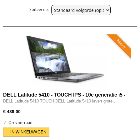
Sorteer op:
Nieuw
DELL Latitude 5410 - TOUCH IPS - 10e generatie i5 -
16GB - 256GB SSD - Intel UHD - Thunderbold - HDMI -
DELL Latitude 5410 TOUCH DELL Latitude 5410 levert grote…
Windows 11 Pro
€ 439,00
✓
Op voorraad
IN WINKELWAGEN