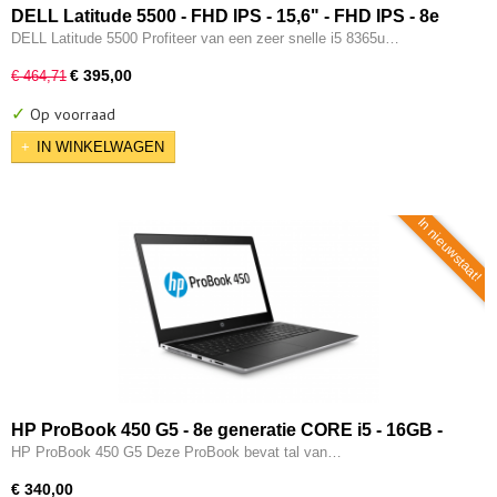
DELL Latitude 5500 - FHD IPS - 15,6" - FHD IPS - 8e
generatie i5 - 16GB - 256GB SSD - Type-C - Intel UHD -
DELL Latitude 5500 Profiteer van een zeer snelle i5 8365u…
W11 Pro
€ 395,00
€ 464,71
✓
Op voorraad
IN WINKELWAGEN
In nieuwstaat!
HP ProBook 450 G5 - 8e generatie CORE i5 - 16GB -
256GB SSD - USB 3.0/c - Intel UHD - W11 Pro
HP ProBook 450 G5 Deze ProBook bevat tal van…
€ 340,00