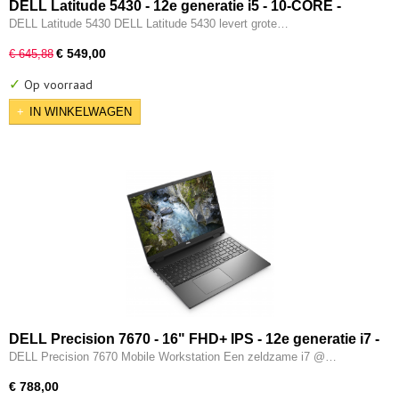
DELL Latitude 5430 - 12e generatie i5 - 10-CORE -
16GB - 512GB SSD - 12e gen Intel UHD - 2x Type-C -
DELL Latitude 5430 DELL Latitude 5430 levert grote…
HDMI - W11 Pro
€ 549,00
€ 645,88
✓
Op voorraad
IN WINKELWAGEN
DELL Precision 7670 - 16" FHD+ IPS - 12e generatie i7 -
12850HX - 16-CORE - 32GB DDR5 - 512GB M.2 NVMe -
DELL Precision 7670 Mobile Workstation Een zeldzame i7 @…
3x Thunderbolt - 12e gen Intel UHD - W11 Pro
€ 788,00