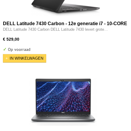
DELL Latitude 7430 Carbon - 12e generatie i7 - 10-CORE
- 16GB - 512GB SSD - 12e gen Intel UHD - 2x Type-C -
DELL Latitude 7430 Carbon DELL Latitude 7430 levert grote…
HDMI - W11 Pro
€ 529,00
✓
Op voorraad
IN WINKELWAGEN