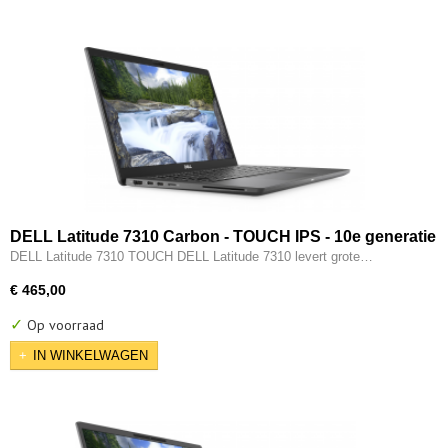
DELL Latitude 7310 Carbon - TOUCH IPS - 10e generatie
i7 - 6-CORE - 16GB - 512GB SSD - Intel UHD - 2x Type-C -
DELL Latitude 7310 TOUCH DELL Latitude 7310 levert grote…
HDMI - W11 Pro
€ 465,00
✓
Op voorraad
IN WINKELWAGEN