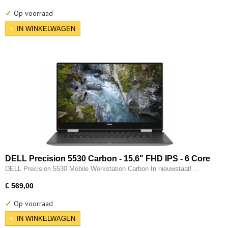
✓
Op voorraad
IN WINKELWAGEN
DELL Precision 5530 Carbon - 15,6" FHD IPS - 6 Core
- 8e generatie i7 - 32GB - 512GB SSD - Thunderbolt -
DELL Precision 5530 Mobile Workstation Carbon In nieuwstaat!…
4GB Nvidia P1000 - W11 Pro
€ 569,00
✓
Op voorraad
IN WINKELWAGEN