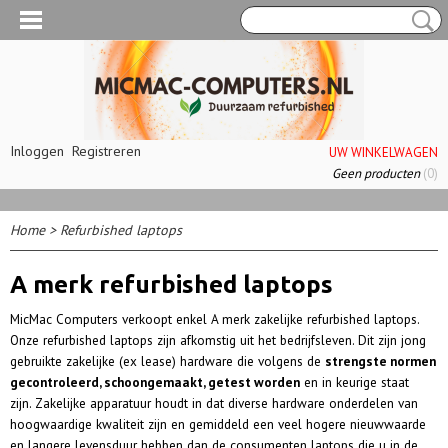
Inloggen
Registreren
UW WINKELWAGEN
Geen producten
(0)
Home
>
Refurbished laptops
A merk refurbished laptops
MicMac Computers verkoopt enkel A merk zakelijke refurbished laptops.
Onze refurbished laptops zijn afkomstig uit het bedrijfsleven. Dit zijn jong
gebruikte zakelijke (ex lease) hardware die volgens de
strengste normen
gecontroleerd, schoongemaakt, getest worden
en in keurige staat
zijn.
Zakelijke apparatuur houdt in dat diverse hardware onderdelen van
hoogwaardige kwaliteit zijn en gemiddeld een veel hogere nieuwwaarde
en langere levensduur hebben dan de consumenten laptops die u in de