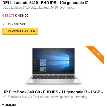
DELL Latitude 5410 - FHD IPS - 10e generatie i7 -
16GB - 512GB SSD - Intel UHD - Thunderbold - HDMI -
DELL Latitude 5410 DELL Latitude 5410 levert grote…
Windows 11 Pro
€ 469,00
€ 551,76
✓
Op voorraad
IN WINKELWAGEN
ACTIE!
HP EliteBook 840 G8 - FHD IPS - 11 generatie i7 - 16GB -
512GB SSD - 2x Type-C - Intel IRIS Xe - W11 Pro
HP EliteBook 840 G8 Zeer sterke nieuwe generatie uitvoering…
€ 469,00