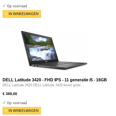
✓
Op voorraad
IN WINKELWAGEN
DELL Latitude 3420 - FHD IPS - 11 generatie i5 - 16GB
- 256GB - Intel Iris XE - Type-C - HDMI - W11 Pro
DELL Latitude 3420 DELL Latitude 3420 levert grote…
€ 389,00
✓
Op voorraad
IN WINKELWAGEN