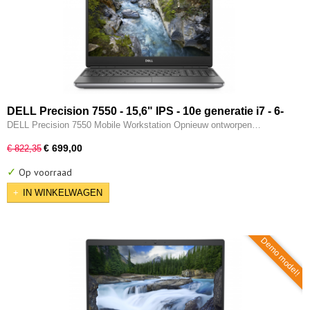
DELL Precision 7550 - 15,6" IPS - 10e generatie i7 - 6-
CORE - 32GB - 512GB SSD - 2x Thunderbolt - Nvidia
DELL Precision 7550 Mobile Workstation Opnieuw ontworpen…
Quadro T1000 - W11 Pro
€ 699,00
€ 822,35
✓
Op voorraad
IN WINKELWAGEN
Demo model!