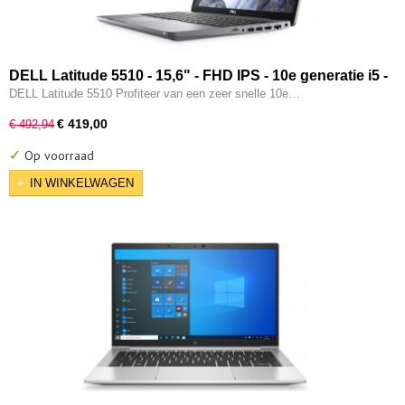
DELL Latitude 5510 - 15,6" - FHD IPS - 10e generatie i5 -
16GB - 256GB SSD - Type-C - Intel UHD - W11 Pro
DELL Latitude 5510 Profiteer van een zeer snelle 10e…
€ 419,00
€ 492,94
✓
Op voorraad
IN WINKELWAGEN