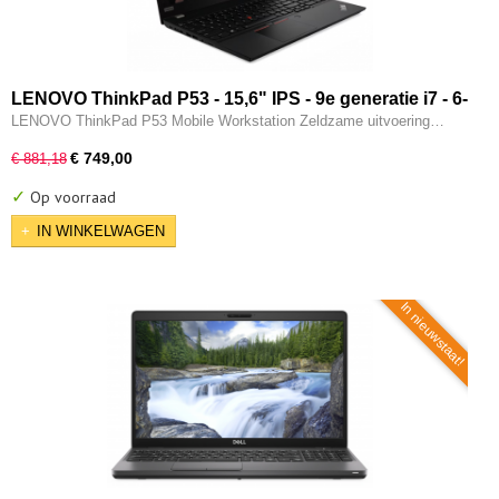
LENOVO ThinkPad P53 - 15,6" IPS - 9e generatie i7 - 6-
CORE - 16GB - 256GB SSD - 2x Thunderbolt - Nvidia
LENOVO ThinkPad P53 Mobile Workstation Zeldzame uitvoering…
Quadro T2000 - W11 Pro
€ 749,00
€ 881,18
✓
Op voorraad
IN WINKELWAGEN
In nieuwstaat!