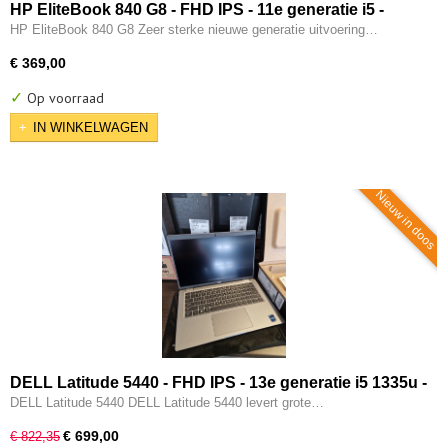
HP EliteBook 840 G8 - FHD IPS - 11e generatie i5 -
16GB - 256GB SSD - 2x Type-C - Intel IRIS Xe - W11
HP EliteBook 840 G8 Zeer sterke nieuwe generatie uitvoering…
Pro
€ 369,00
✓
Op voorraad
IN WINKELWAGEN
Nieuw in doos
DELL Latitude 5440 - FHD IPS - 13e generatie i5 1335u -
10-CORE - 16GB - 256GB SSD - Intel UHD - 2x Type-C -
DELL Latitude 5440 DELL Latitude 5440 levert grote…
HDMI - W11 Pro
€ 699,00
€ 822,35