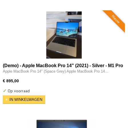
Nieuw
(Demo) - Apple MacBook Pro 14" (2021) - Silver - M1 Pro
(10 core) - 16GB - 512GB - 14 Core GPU - 3x Thunderbolt
Apple MacBook Pro 14" (Space Grey) Apple MacBook Pro 14…
- HDMI
€ 895,00
✓
Op voorraad
IN WINKELWAGEN