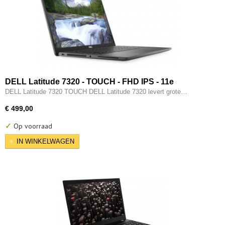
DELL Latitude 7320 - TOUCH - FHD IPS - 11e
generatie i7 - 16GB - 512GB SSD - Intel Iris XE - 2x
DELL Latitude 7320 TOUCH DELL Latitude 7320 levert grote…
Type-C - HDMI - W11 Pro
€ 499,00
✓
Op voorraad
IN WINKELWAGEN