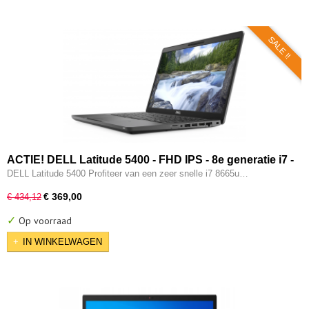
SALE !!
ACTIE! DELL Latitude 5400 - FHD IPS - 8e generatie i7 -
16GB - 512GB - USB 3.2/ Type-C - Intel UHD - HDMI - W11
DELL Latitude 5400 Profiteer van een zeer snelle i7 8665u…
Pro
€ 369,00
€ 434,12
✓
Op voorraad
IN WINKELWAGEN