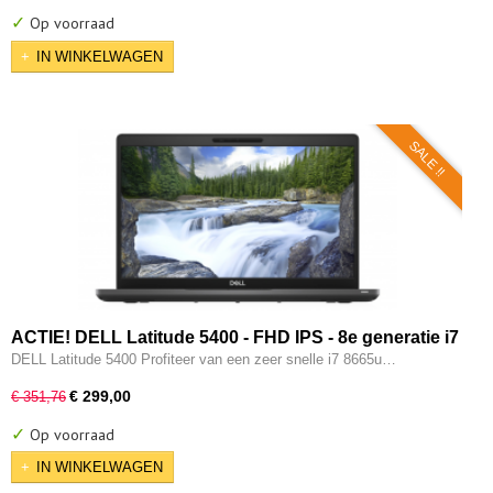
✓
Op voorraad
IN WINKELWAGEN
SALE !!
ACTIE! DELL Latitude 5400 - FHD IPS - 8e generatie i7
- 8GB - 256GB - USB 3.2/ Type-C - Intel UHD - HDMI -
DELL Latitude 5400 Profiteer van een zeer snelle i7 8665u…
W11 Pro
€ 299,00
€ 351,76
✓
Op voorraad
IN WINKELWAGEN