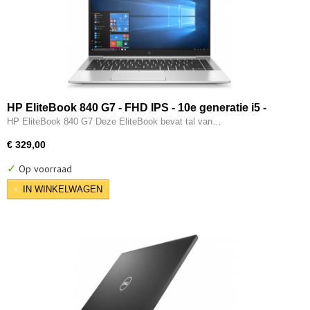
HP EliteBook 840 G7 - FHD IPS - 10e generatie i5 -
16GB - 256GB SSD - USB Type-C - Intel UHD - W11
HP EliteBook 840 G7 Deze EliteBook bevat tal van…
Pro
€ 329,00
✓
Op voorraad
IN WINKELWAGEN