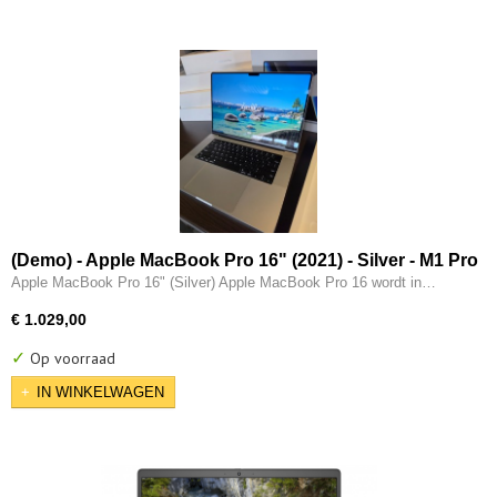
(Demo) - Apple MacBook Pro 16" (2021) - Silver - M1 Pro
(10 core) - 32GB - 512GB - 16 Core GPU - Thunderbolt -
Apple MacBook Pro 16" (Silver) Apple MacBook Pro 16 wordt in…
HDMI
€ 1.029,00
✓
Op voorraad
IN WINKELWAGEN