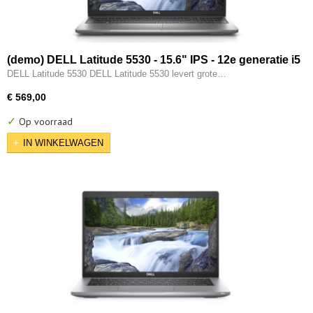
(demo) DELL Latitude 5530 - 15.6" IPS - 12e generatie i5
- 10-CORE - 16GB - 512GB M.2 NVMe - 12e gen Intel UHD
DELL Latitude 5530 DELL Latitude 5530 levert grote…
- 2x Type-C - HDMI - W11 Pro
€ 569,00
✓
Op voorraad
IN WINKELWAGEN